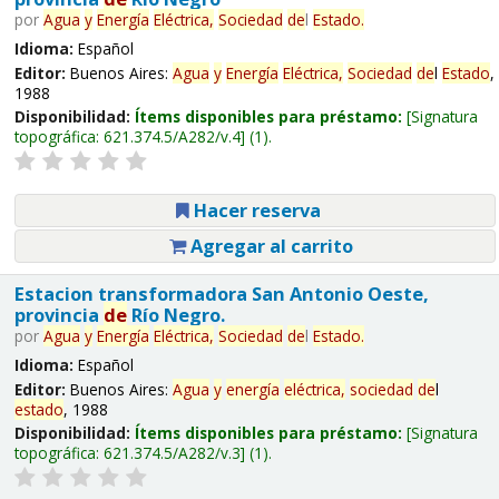
por
Agua
y
Energía
Eléctrica,
Sociedad
de
l
Estado
.
Idioma:
Español
Editor:
Buenos Aires:
Agua
y
Energía
Eléctrica,
Sociedad
de
l
Estado
,
1988
Disponibilidad:
Ítems disponibles para préstamo:
Signatura
topográfica:
621.374.5/A282/v.4
(1).
Hacer reserva
Agregar al carrito
Estacion transformadora San Antonio Oeste,
provincia
de
Río Negro.
por
Agua
y
Energía
Eléctrica,
Sociedad
de
l
Estado
.
Idioma:
Español
Editor:
Buenos Aires:
Agua
y
energía
eléctrica,
sociedad
de
l
estado
, 1988
Disponibilidad:
Ítems disponibles para préstamo:
Signatura
topográfica:
621.374.5/A282/v.3
(1).