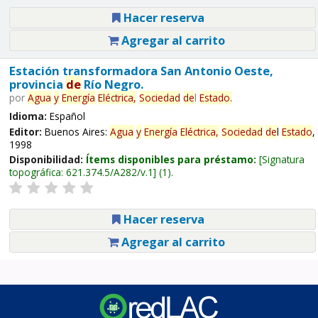
Hacer reserva
Agregar al carrito
Estación transformadora San Antonio Oeste,
provincia
de
Río Negro.
por
Agua
y
Energía
Eléctrica,
Sociedad
de
l
Estado
.
Idioma:
Español
Editor:
Buenos Aires:
Agua
y
Energía
Eléctrica,
Sociedad
de
l
Estado
,
1998
Disponibilidad:
Ítems disponibles para préstamo:
Signatura
topográfica:
621.374.5/A282/v.1
(1).
Hacer reserva
Agregar al carrito