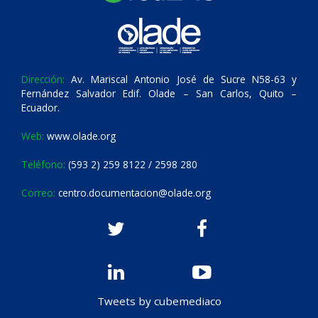
Dirección:
Av. Mariscal Antonio José de Sucre N58-63 y
Fernández Salvador Edif. Olade – San Carlos, Quito –
Ecuador.
Web:
www.olade.org
Teléfono:
(593 2) 259 8122 / 2598 280
Correo:
centro.documentacion@olade.org
Tweets by cubemediaco