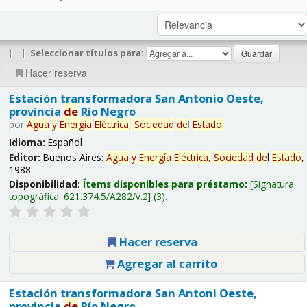
|
|
Seleccionar títulos para:
Hacer reserva
Estación transformadora San Antonio Oeste,
provincia
de
Río Negro
por
Agua
y
Energía
Eléctrica,
Sociedad
de
l
Estado
.
Idioma:
Español
Editor:
Buenos Aires:
Agua
y
Energía
Eléctrica,
Sociedad
de
l
Estado
,
1988
Disponibilidad:
Ítems disponibles para préstamo:
Signatura
topográfica:
621.374.5/A282/v.2
(3).
Hacer reserva
Agregar al carrito
Estación transformadora San Antoni Oeste,
provincia
de
Río Negro