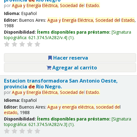
por
Agua
y
Energía
Eléctrica,
Sociedad
de
l
Estado
.
Idioma:
Español
Editor:
Buenos Aires:
Agua
y
Energía
Eléctrica,
Sociedad
de
l
Estado
,
1988
Disponibilidad:
Ítems disponibles para préstamo:
Signatura
topográfica:
621.374.5/A282/v.4
(1).
Hacer reserva
Agregar al carrito
Estacion transformadora San Antonio Oeste,
provincia
de
Río Negro.
por
Agua
y
Energía
Eléctrica,
Sociedad
de
l
Estado
.
Idioma:
Español
Editor:
Buenos Aires:
Agua
y
energía
eléctrica,
sociedad
de
l
estado
, 1988
Disponibilidad:
Ítems disponibles para préstamo:
Signatura
topográfica:
621.374.5/A282/v.3
(1).