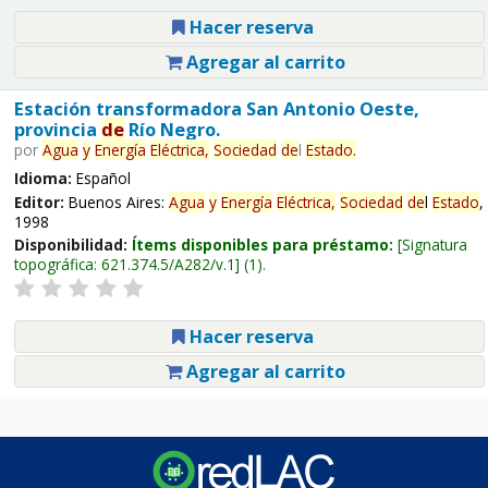
Hacer reserva
Agregar al carrito
Estación transformadora San Antonio Oeste,
provincia
de
Río Negro.
por
Agua
y
Energía
Eléctrica,
Sociedad
de
l
Estado
.
Idioma:
Español
Editor:
Buenos Aires:
Agua
y
Energía
Eléctrica,
Sociedad
de
l
Estado
,
1998
Disponibilidad:
Ítems disponibles para préstamo:
Signatura
topográfica:
621.374.5/A282/v.1
(1).
Hacer reserva
Agregar al carrito