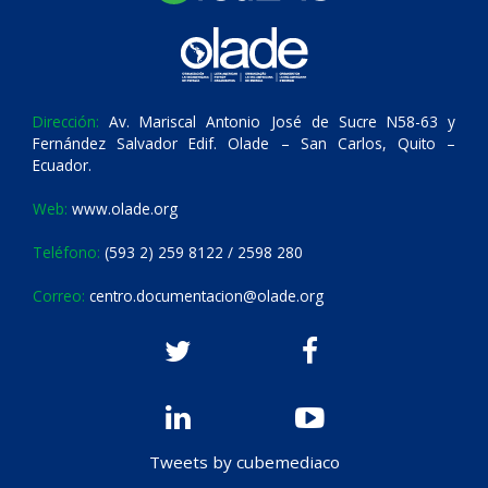
Dirección:
Av. Mariscal Antonio José de Sucre N58-63 y
Fernández Salvador Edif. Olade – San Carlos, Quito –
Ecuador.
Web:
www.olade.org
Teléfono:
(593 2) 259 8122 / 2598 280
Correo:
centro.documentacion@olade.org
Tweets by cubemediaco