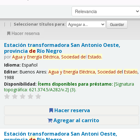
|
|
Seleccionar títulos para:
Hacer reserva
Estación transformadora San Antonio Oeste,
provincia
de
Río Negro
por
Agua
y
Energía
Eléctrica,
Sociedad
de
l
Estado
.
Idioma:
Español
Editor:
Buenos Aires:
Agua
y
Energía
Eléctrica,
Sociedad
de
l
Estado
,
1988
Disponibilidad:
Ítems disponibles para préstamo:
Signatura
topográfica:
621.374.5/A282/v.2
(3).
Hacer reserva
Agregar al carrito
Estación transformadora San Antoni Oeste,
provincia
de
Río Negro