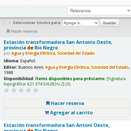
|
|
Seleccionar títulos para:
Hacer reserva
Estación transformadora San Antonio Oeste,
provincia
de
Río Negro
por
Agua
y
Energía
Eléctrica,
Sociedad
de
l
Estado
.
Idioma:
Español
Editor:
Buenos Aires:
Agua
y
Energía
Eléctrica,
Sociedad
de
l
Estado
,
1988
Disponibilidad:
Ítems disponibles para préstamo:
Signatura
topográfica:
621.374.5/A282/v.2
(3).
Hacer reserva
Agregar al carrito
Estación transformadora San Antoni Oeste,
provincia
de
Río Negro