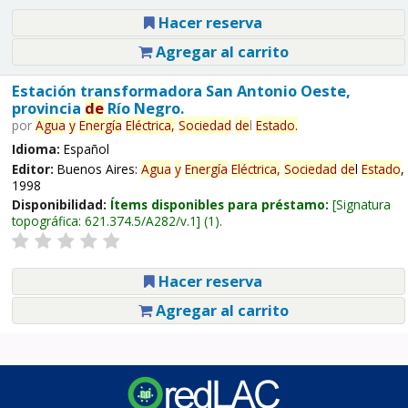
Hacer reserva
Agregar al carrito
Estación transformadora San Antonio Oeste,
provincia
de
Río Negro.
por
Agua
y
Energía
Eléctrica,
Sociedad
de
l
Estado
.
Idioma:
Español
Editor:
Buenos Aires:
Agua
y
Energía
Eléctrica,
Sociedad
de
l
Estado
,
1998
Disponibilidad:
Ítems disponibles para préstamo:
Signatura
topográfica:
621.374.5/A282/v.1
(1).
Hacer reserva
Agregar al carrito