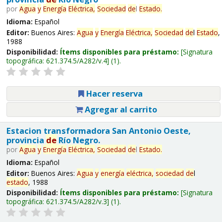
por
Agua
y
Energía
Eléctrica,
Sociedad
de
l
Estado
.
Idioma:
Español
Editor:
Buenos Aires:
Agua
y
Energía
Eléctrica,
Sociedad
de
l
Estado
,
1988
Disponibilidad:
Ítems disponibles para préstamo:
Signatura
topográfica:
621.374.5/A282/v.4
(1).
Hacer reserva
Agregar al carrito
Estacion transformadora San Antonio Oeste,
provincia
de
Río Negro.
por
Agua
y
Energía
Eléctrica,
Sociedad
de
l
Estado
.
Idioma:
Español
Editor:
Buenos Aires:
Agua
y
energía
eléctrica,
sociedad
de
l
estado
, 1988
Disponibilidad:
Ítems disponibles para préstamo:
Signatura
topográfica:
621.374.5/A282/v.3
(1).