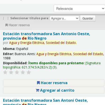
|
|
Seleccionar títulos para:
Hacer reserva
Estación transformadora San Antonio Oeste,
provincia
de
Río Negro
por
Agua
y
Energía
Eléctrica,
Sociedad
de
l
Estado
.
Idioma:
Español
Editor:
Buenos Aires:
Agua
y
Energía
Eléctrica,
Sociedad
de
l
Estado
,
1988
Disponibilidad:
Ítems disponibles para préstamo:
Signatura
topográfica:
621.374.5/A282/v.2
(3).
Hacer reserva
Agregar al carrito
Estación transformadora San Antoni Oeste,
provincia
de
Río Negro