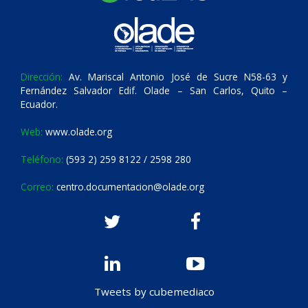
Dirección:
Av. Mariscal Antonio José de Sucre N58-63 y
Fernández Salvador Edif. Olade – San Carlos, Quito –
Ecuador.
Web:
www.olade.org
Teléfono:
(593 2) 259 8122 / 2598 280
Correo:
centro.documentacion@olade.org
Tweets by cubemediaco