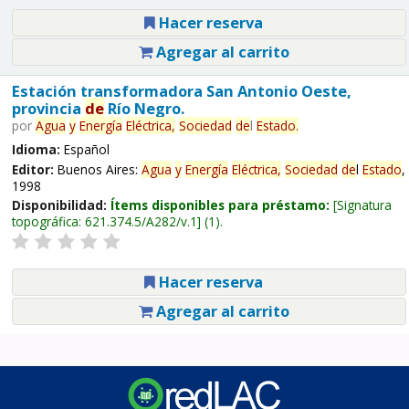
Hacer reserva
Agregar al carrito
Estación transformadora San Antonio Oeste,
provincia
de
Río Negro.
por
Agua
y
Energía
Eléctrica,
Sociedad
de
l
Estado
.
Idioma:
Español
Editor:
Buenos Aires:
Agua
y
Energía
Eléctrica,
Sociedad
de
l
Estado
,
1998
Disponibilidad:
Ítems disponibles para préstamo:
Signatura
topográfica:
621.374.5/A282/v.1
(1).
Hacer reserva
Agregar al carrito