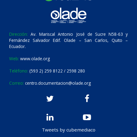
Dirección:
Av. Mariscal Antonio José de Sucre N58-63 y
Fernández Salvador Edif. Olade – San Carlos, Quito –
Ecuador.
Web:
www.olade.org
Teléfono:
(593 2) 259 8122 / 2598 280
Correo:
centro.documentacion@olade.org
Tweets by cubemediaco