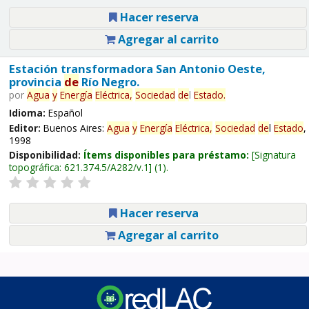
Hacer reserva
Agregar al carrito
Estación transformadora San Antonio Oeste,
provincia
de
Río Negro.
por
Agua
y
Energía
Eléctrica,
Sociedad
de
l
Estado
.
Idioma:
Español
Editor:
Buenos Aires:
Agua
y
Energía
Eléctrica,
Sociedad
de
l
Estado
,
1998
Disponibilidad:
Ítems disponibles para préstamo:
Signatura
topográfica:
621.374.5/A282/v.1
(1).
Hacer reserva
Agregar al carrito