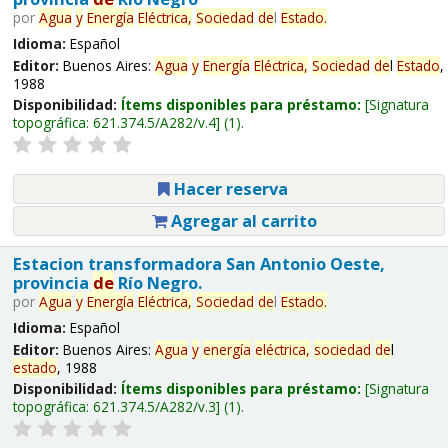
por
Agua
y
Energía
Eléctrica,
Sociedad
de
l
Estado
.
Idioma:
Español
Editor:
Buenos Aires:
Agua
y
Energía
Eléctrica,
Sociedad
de
l
Estado
,
1988
Disponibilidad:
Ítems disponibles para préstamo:
Signatura
topográfica:
621.374.5/A282/v.4
(1).
Hacer reserva
Agregar al carrito
Estacion transformadora San Antonio Oeste,
provincia
de
Río Negro.
por
Agua
y
Energía
Eléctrica,
Sociedad
de
l
Estado
.
Idioma:
Español
Editor:
Buenos Aires:
Agua
y
energía
eléctrica,
sociedad
de
l
estado
, 1988
Disponibilidad:
Ítems disponibles para préstamo:
Signatura
topográfica:
621.374.5/A282/v.3
(1).