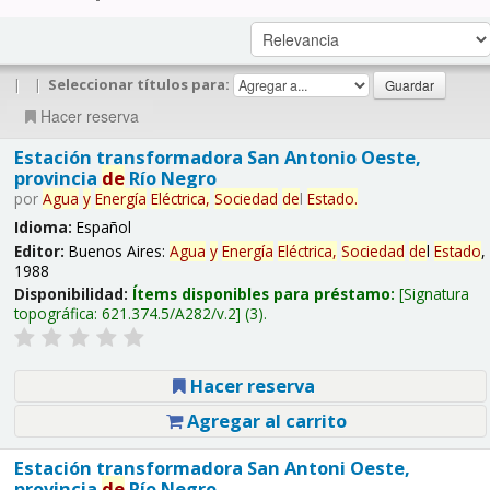
|
|
Seleccionar títulos para:
Hacer reserva
Estación transformadora San Antonio Oeste,
provincia
de
Río Negro
por
Agua
y
Energía
Eléctrica,
Sociedad
de
l
Estado
.
Idioma:
Español
Editor:
Buenos Aires:
Agua
y
Energía
Eléctrica,
Sociedad
de
l
Estado
,
1988
Disponibilidad:
Ítems disponibles para préstamo:
Signatura
topográfica:
621.374.5/A282/v.2
(3).
Hacer reserva
Agregar al carrito
Estación transformadora San Antoni Oeste,
provincia
de
Río Negro