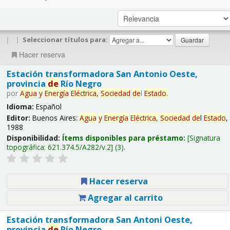
|
|
Seleccionar títulos para:
Hacer reserva
Estación transformadora San Antonio Oeste,
provincia
de
Río Negro
por
Agua
y
Energía
Eléctrica,
Sociedad
de
l
Estado
.
Idioma:
Español
Editor:
Buenos Aires:
Agua
y
Energía
Eléctrica,
Sociedad
de
l
Estado
,
1988
Disponibilidad:
Ítems disponibles para préstamo:
Signatura
topográfica:
621.374.5/A282/v.2
(3).
Hacer reserva
Agregar al carrito
Estación transformadora San Antoni Oeste,
provincia
de
Río Negro