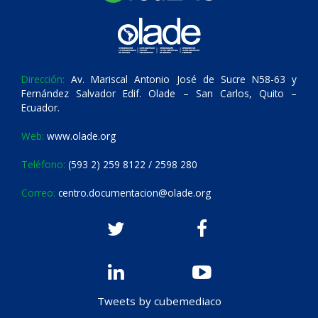
Dirección:
Av. Mariscal Antonio José de Sucre N58-63 y
Fernández Salvador Edif. Olade – San Carlos, Quito –
Ecuador.
Web:
www.olade.org
Teléfono:
(593 2) 259 8122 / 2598 280
Correo:
centro.documentacion@olade.org
Tweets by cubemediaco