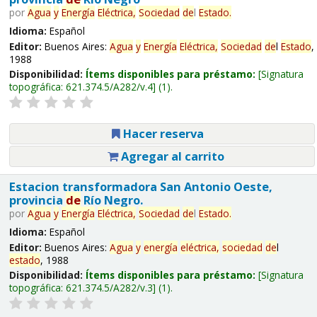
por
Agua
y
Energía
Eléctrica,
Sociedad
de
l
Estado
.
Idioma:
Español
Editor:
Buenos Aires:
Agua
y
Energía
Eléctrica,
Sociedad
de
l
Estado
,
1988
Disponibilidad:
Ítems disponibles para préstamo:
Signatura
topográfica:
621.374.5/A282/v.4
(1).
Hacer reserva
Agregar al carrito
Estacion transformadora San Antonio Oeste,
provincia
de
Río Negro.
por
Agua
y
Energía
Eléctrica,
Sociedad
de
l
Estado
.
Idioma:
Español
Editor:
Buenos Aires:
Agua
y
energía
eléctrica,
sociedad
de
l
estado
, 1988
Disponibilidad:
Ítems disponibles para préstamo:
Signatura
topográfica:
621.374.5/A282/v.3
(1).