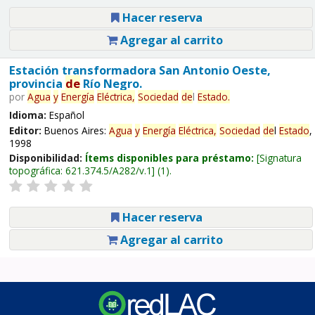
Hacer reserva
Agregar al carrito
Estación transformadora San Antonio Oeste,
provincia
de
Río Negro.
por
Agua
y
Energía
Eléctrica,
Sociedad
de
l
Estado
.
Idioma:
Español
Editor:
Buenos Aires:
Agua
y
Energía
Eléctrica,
Sociedad
de
l
Estado
,
1998
Disponibilidad:
Ítems disponibles para préstamo:
Signatura
topográfica:
621.374.5/A282/v.1
(1).
Hacer reserva
Agregar al carrito