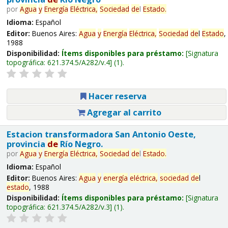
por
Agua
y
Energía
Eléctrica,
Sociedad
de
l
Estado
.
Idioma:
Español
Editor:
Buenos Aires:
Agua
y
Energía
Eléctrica,
Sociedad
de
l
Estado
,
1988
Disponibilidad:
Ítems disponibles para préstamo:
Signatura
topográfica:
621.374.5/A282/v.4
(1).
Hacer reserva
Agregar al carrito
Estacion transformadora San Antonio Oeste,
provincia
de
Río Negro.
por
Agua
y
Energía
Eléctrica,
Sociedad
de
l
Estado
.
Idioma:
Español
Editor:
Buenos Aires:
Agua
y
energía
eléctrica,
sociedad
de
l
estado
, 1988
Disponibilidad:
Ítems disponibles para préstamo:
Signatura
topográfica:
621.374.5/A282/v.3
(1).