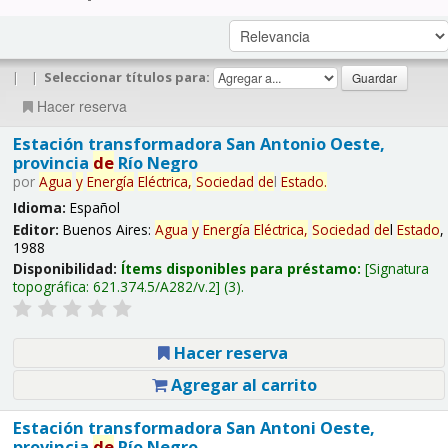
|
|
Seleccionar títulos para:
Hacer reserva
Estación transformadora San Antonio Oeste,
provincia
de
Río Negro
por
Agua
y
Energía
Eléctrica,
Sociedad
de
l
Estado
.
Idioma:
Español
Editor:
Buenos Aires:
Agua
y
Energía
Eléctrica,
Sociedad
de
l
Estado
,
1988
Disponibilidad:
Ítems disponibles para préstamo:
Signatura
topográfica:
621.374.5/A282/v.2
(3).
Hacer reserva
Agregar al carrito
Estación transformadora San Antoni Oeste,
provincia
de
Río Negro