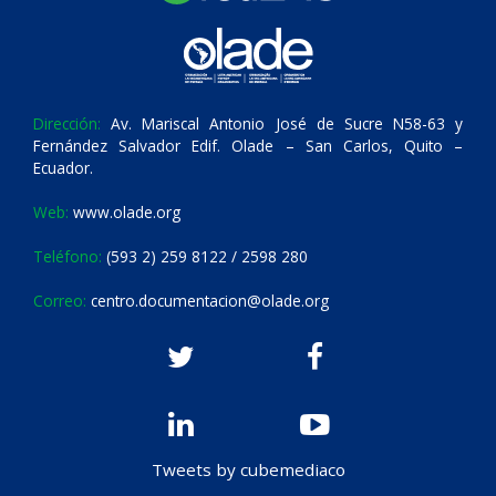
Dirección:
Av. Mariscal Antonio José de Sucre N58-63 y
Fernández Salvador Edif. Olade – San Carlos, Quito –
Ecuador.
Web:
www.olade.org
Teléfono:
(593 2) 259 8122 / 2598 280
Correo:
centro.documentacion@olade.org
Tweets by cubemediaco