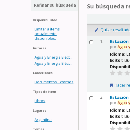
Refinar su búsqueda
Su búsqueda re
Disponibilidad
Limitar a ítems
Quitar resaltad
actualmente
disponibles.
1.
Estación
por
Agua
Autores
Idioma:
E
Agua y Energía Eléct...
Editor:
Bu
Agua y Energía Eléct...
Disponibi
Colecciones
Documentos Externos
Hacer r
Tipos de ítem
2.
Estación
Libros
por
Agua
Idioma:
E
Lugares
Editor:
Bu
Argentina
Disponibi
Temas