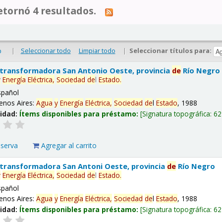
tornó 4 resultados.
|
Seleccionar todo
Limpiar todo
|
Seleccionar títulos para:
o
 transformadora San Antonio Oeste, provincia
de
Río Negro
y
Energía
Eléctrica,
Sociedad
de
l
Estado
.
spañol
enos Aires:
Agua
y
Energía
Eléctrica,
Sociedad
de
l
Estado
, 1988
lidad:
Ítems disponibles para préstamo:
Signatura topográfica:
62
eserva
Agregar al carrito
 transformadora San Antoni Oeste, provincia
de
Río Negro
y
Energía
Eléctrica,
Sociedad
de
l
Estado
.
spañol
enos Aires:
Agua
y
Energía
Eléctrica,
Sociedad
de
l
Estado
, 1988
lidad:
Ítems disponibles para préstamo:
Signatura topográfica:
62