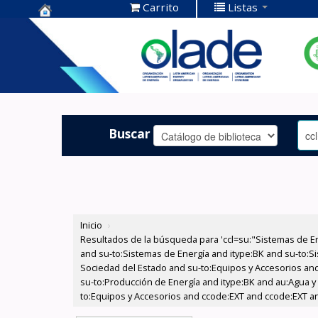
Carrito
Listas
Centro de
Documentación
OLADE -
Buscar
Inicio
›
Resultados de la búsqueda para 'ccl=su:"Sistemas de E
and su-to:Sistemas de Energía and itype:BK and su-to:Si
Sociedad del Estado and su-to:Equipos y Accesorios and 
su-to:Producción de Energía and itype:BK and au:Agua y 
to:Equipos y Accesorios and ccode:EXT and ccode:EXT a