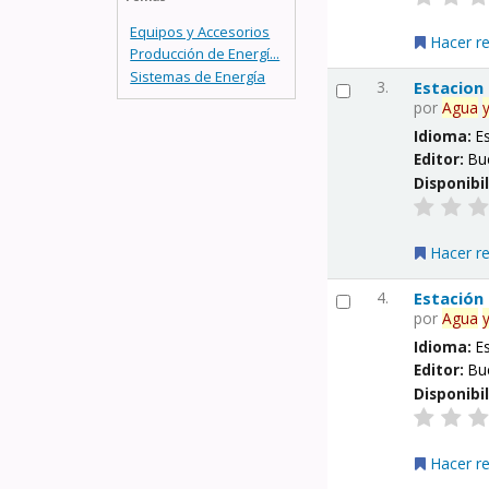
Equipos y Accesorios
Hacer r
Producción de Energí...
Sistemas de Energía
3.
Estacion
por
Agua
Idioma:
E
Editor:
Bu
Disponibi
Hacer r
4.
Estación
por
Agua
Idioma:
E
Editor:
Bu
Disponibi
Hacer r