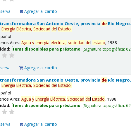
eserva
Agregar al carrito
 transformadora San Antonio Oeste, provincia
de
Río Negro
y
Energía
Eléctrica,
Sociedad
de
l
Estado
.
spañol
enos Aires:
Agua
y
energía
eléctrica,
sociedad
de
l
estado
, 1988
lidad:
Ítems disponibles para préstamo:
Signatura topográfica:
62
eserva
Agregar al carrito
 transformadora San Antonio Oeste, provincia
de
Río Negro
y
Energía
Eléctrica,
Sociedad
de
l
Estado
.
spañol
enos Aires:
Agua
y
Energía
Eléctrica,
Sociedad
de
l
Estado
, 1998
lidad:
Ítems disponibles para préstamo:
Signatura topográfica:
62
eserva
Agregar al carrito