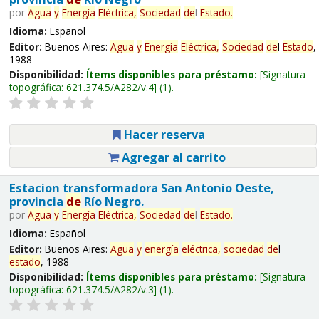
por
Agua
y
Energía
Eléctrica,
Sociedad
de
l
Estado
.
Idioma:
Español
Editor:
Buenos Aires:
Agua
y
Energía
Eléctrica,
Sociedad
de
l
Estado
,
1988
Disponibilidad:
Ítems disponibles para préstamo:
Signatura
topográfica:
621.374.5/A282/v.4
(1).
Hacer reserva
Agregar al carrito
Estacion transformadora San Antonio Oeste,
provincia
de
Río Negro.
por
Agua
y
Energía
Eléctrica,
Sociedad
de
l
Estado
.
Idioma:
Español
Editor:
Buenos Aires:
Agua
y
energía
eléctrica,
sociedad
de
l
estado
, 1988
Disponibilidad:
Ítems disponibles para préstamo:
Signatura
topográfica:
621.374.5/A282/v.3
(1).