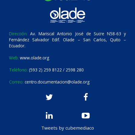
Dirección:
Av. Mariscal Antonio José de Sucre N58-63 y
Fernández Salvador Edif. Olade – San Carlos, Quito –
Ecuador.
Web:
www.olade.org
Teléfono:
(593 2) 259 8122 / 2598 280
Correo:
centro.documentacion@olade.org
Tweets by cubemediaco