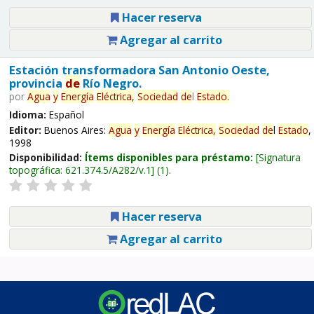
Hacer reserva
Agregar al carrito
Estación transformadora San Antonio Oeste,
provincia
de
Río Negro.
por
Agua
y
Energía
Eléctrica,
Sociedad
de
l
Estado
.
Idioma:
Español
Editor:
Buenos Aires:
Agua
y
Energía
Eléctrica,
Sociedad
de
l
Estado
,
1998
Disponibilidad:
Ítems disponibles para préstamo:
Signatura
topográfica:
621.374.5/A282/v.1
(1).
Hacer reserva
Agregar al carrito