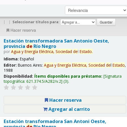
|
|
Seleccionar títulos para:
Hacer reserva
Estación transformadora San Antonio Oeste,
provincia
de
Río Negro
por
Agua
y
Energía
Eléctrica,
Sociedad
de
l
Estado
.
Idioma:
Español
Editor:
Buenos Aires:
Agua
y
Energía
Eléctrica,
Sociedad
de
l
Estado
,
1988
Disponibilidad:
Ítems disponibles para préstamo:
Signatura
topográfica:
621.374.5/A282/v.2
(3).
Hacer reserva
Agregar al carrito
Estación transformadora San Antoni Oeste,
provincia
de
Río Negro