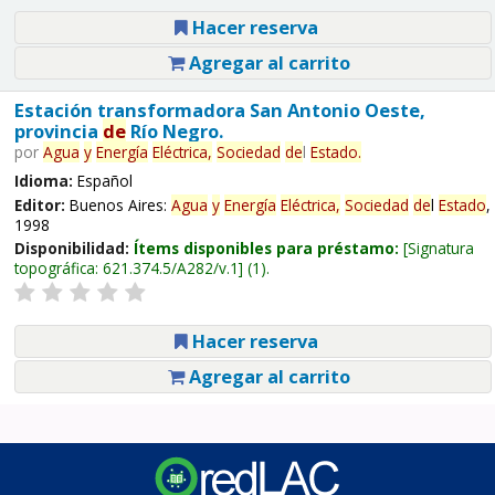
Hacer reserva
Agregar al carrito
Estación transformadora San Antonio Oeste,
provincia
de
Río Negro.
por
Agua
y
Energía
Eléctrica,
Sociedad
de
l
Estado
.
Idioma:
Español
Editor:
Buenos Aires:
Agua
y
Energía
Eléctrica,
Sociedad
de
l
Estado
,
1998
Disponibilidad:
Ítems disponibles para préstamo:
Signatura
topográfica:
621.374.5/A282/v.1
(1).
Hacer reserva
Agregar al carrito