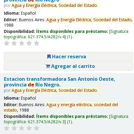
por
Agua
y
Energía
Eléctrica,
Sociedad
de
l
Estado
.
Idioma:
Español
Editor:
Buenos Aires:
Agua
y
Energía
Eléctrica,
Sociedad
de
l
Estado
,
1988
Disponibilidad:
Ítems disponibles para préstamo:
Signatura
topográfica:
621.374.5/A282/v.4
(1).
Hacer reserva
Agregar al carrito
Estacion transformadora San Antonio Oeste,
provincia
de
Río Negro.
por
Agua
y
Energía
Eléctrica,
Sociedad
de
l
Estado
.
Idioma:
Español
Editor:
Buenos Aires:
Agua
y
energía
eléctrica,
sociedad
de
l
estado
, 1988
Disponibilidad:
Ítems disponibles para préstamo:
Signatura
topográfica:
621.374.5/A282/v.3
(1).