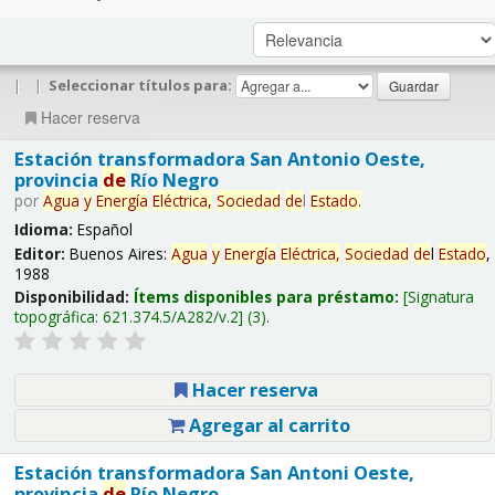
|
|
Seleccionar títulos para:
Hacer reserva
Estación transformadora San Antonio Oeste,
provincia
de
Río Negro
por
Agua
y
Energía
Eléctrica,
Sociedad
de
l
Estado
.
Idioma:
Español
Editor:
Buenos Aires:
Agua
y
Energía
Eléctrica,
Sociedad
de
l
Estado
,
1988
Disponibilidad:
Ítems disponibles para préstamo:
Signatura
topográfica:
621.374.5/A282/v.2
(3).
Hacer reserva
Agregar al carrito
Estación transformadora San Antoni Oeste,
provincia
de
Río Negro