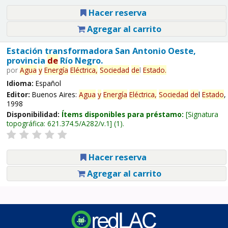
Hacer reserva
Agregar al carrito
Estación transformadora San Antonio Oeste,
provincia
de
Río Negro.
por
Agua
y
Energía
Eléctrica,
Sociedad
de
l
Estado
.
Idioma:
Español
Editor:
Buenos Aires:
Agua
y
Energía
Eléctrica,
Sociedad
de
l
Estado
,
1998
Disponibilidad:
Ítems disponibles para préstamo:
Signatura
topográfica:
621.374.5/A282/v.1
(1).
Hacer reserva
Agregar al carrito