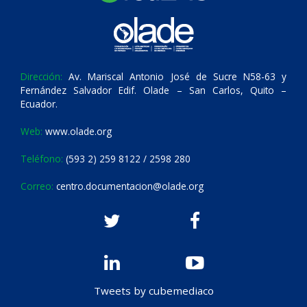
Dirección:
Av. Mariscal Antonio José de Sucre N58-63 y
Fernández Salvador Edif. Olade – San Carlos, Quito –
Ecuador.
Web:
www.olade.org
Teléfono:
(593 2) 259 8122 / 2598 280
Correo:
centro.documentacion@olade.org
Tweets by cubemediaco