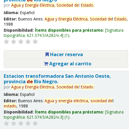
por
Agua
y
Energía
Eléctrica,
Sociedad
de
l
Estado
.
Idioma:
Español
Editor:
Buenos Aires:
Agua
y
Energía
Eléctrica,
Sociedad
de
l
Estado
,
1988
Disponibilidad:
Ítems disponibles para préstamo:
Signatura
topográfica:
621.374.5/A282/v.4
(1).
Hacer reserva
Agregar al carrito
Estacion transformadora San Antonio Oeste,
provincia
de
Río Negro.
por
Agua
y
Energía
Eléctrica,
Sociedad
de
l
Estado
.
Idioma:
Español
Editor:
Buenos Aires:
Agua
y
energía
eléctrica,
sociedad
de
l
estado
, 1988
Disponibilidad:
Ítems disponibles para préstamo:
Signatura
topográfica:
621.374.5/A282/v.3
(1).