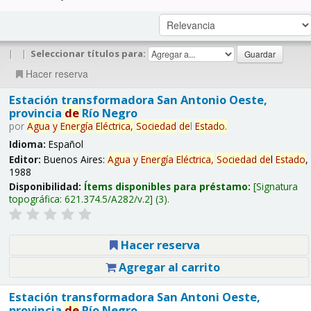
|
|
Seleccionar títulos para:
Hacer reserva
Estación transformadora San Antonio Oeste,
provincia
de
Río Negro
por
Agua
y
Energía
Eléctrica,
Sociedad
de
l
Estado
.
Idioma:
Español
Editor:
Buenos Aires:
Agua
y
Energía
Eléctrica,
Sociedad
de
l
Estado
,
1988
Disponibilidad:
Ítems disponibles para préstamo:
Signatura
topográfica:
621.374.5/A282/v.2
(3).
Hacer reserva
Agregar al carrito
Estación transformadora San Antoni Oeste,
provincia
de
Río Negro