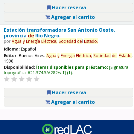
Hacer reserva
Agregar al carrito
Estación transformadora San Antonio Oeste,
provincia
de
Río Negro.
por
Agua
y
Energía
Eléctrica,
Sociedad
de
l
Estado
.
Idioma:
Español
Editor:
Buenos Aires:
Agua
y
Energía
Eléctrica,
Sociedad
de
l
Estado
,
1998
Disponibilidad:
Ítems disponibles para préstamo:
Signatura
topográfica:
621.374.5/A282/v.1
(1).
Hacer reserva
Agregar al carrito