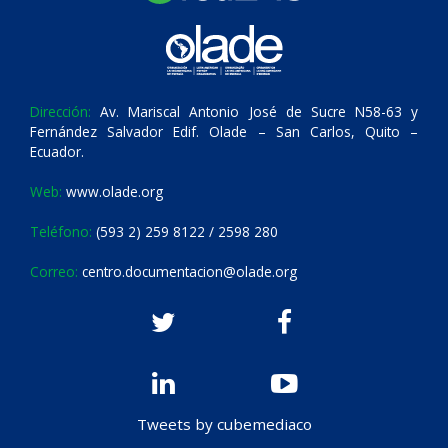
Dirección:
Av. Mariscal Antonio José de Sucre N58-63 y
Fernández Salvador Edif. Olade – San Carlos, Quito –
Ecuador.
Web:
www.olade.org
Teléfono:
(593 2) 259 8122 / 2598 280
Correo:
centro.documentacion@olade.org
Tweets by cubemediaco