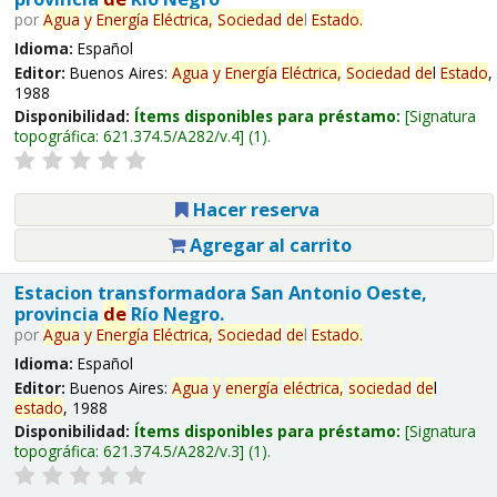
por
Agua
y
Energía
Eléctrica,
Sociedad
de
l
Estado
.
Idioma:
Español
Editor:
Buenos Aires:
Agua
y
Energía
Eléctrica,
Sociedad
de
l
Estado
,
1988
Disponibilidad:
Ítems disponibles para préstamo:
Signatura
topográfica:
621.374.5/A282/v.4
(1).
Hacer reserva
Agregar al carrito
Estacion transformadora San Antonio Oeste,
provincia
de
Río Negro.
por
Agua
y
Energía
Eléctrica,
Sociedad
de
l
Estado
.
Idioma:
Español
Editor:
Buenos Aires:
Agua
y
energía
eléctrica,
sociedad
de
l
estado
, 1988
Disponibilidad:
Ítems disponibles para préstamo:
Signatura
topográfica:
621.374.5/A282/v.3
(1).