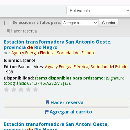
|
|
Seleccionar títulos para:
Hacer reserva
Estación transformadora San Antonio Oeste,
provincia
de
Río Negro
por
Agua
y
Energía
Eléctrica,
Sociedad
de
l
Estado
.
Idioma:
Español
Editor:
Buenos Aires:
Agua
y
Energía
Eléctrica,
Sociedad
de
l
Estado
,
1988
Disponibilidad:
Ítems disponibles para préstamo:
Signatura
topográfica:
621.374.5/A282/v.2
(3).
Hacer reserva
Agregar al carrito
Estación transformadora San Antoni Oeste,
provincia
de
Río Negro