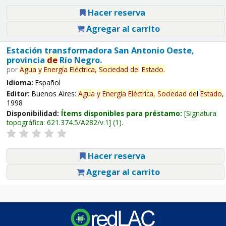
Hacer reserva
Agregar al carrito
Estación transformadora San Antonio Oeste,
provincia
de
Río Negro.
por
Agua
y
Energía
Eléctrica,
Sociedad
de
l
Estado
.
Idioma:
Español
Editor:
Buenos Aires:
Agua
y
Energía
Eléctrica,
Sociedad
de
l
Estado
,
1998
Disponibilidad:
Ítems disponibles para préstamo:
Signatura
topográfica:
621.374.5/A282/v.1
(1).
Hacer reserva
Agregar al carrito