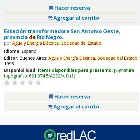
Hacer reserva
Agregar al carrito
Estación transformadora San Antonio Oeste,
provincia
de
Río Negro.
por
Agua
y
Energía
Eléctrica,
Sociedad
de
l
Estado
.
Idioma:
Español
Editor:
Buenos Aires:
Agua
y
Energía
Eléctrica,
Sociedad
de
l
Estado
,
1998
Disponibilidad:
Ítems disponibles para préstamo:
Signatura
topográfica:
621.374.5/A282/v.1
(1).
Hacer reserva
Agregar al carrito