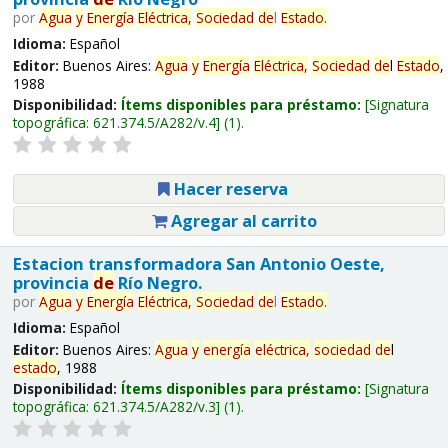
por
Agua
y
Energía
Eléctrica,
Sociedad
de
l
Estado
.
Idioma:
Español
Editor:
Buenos Aires:
Agua
y
Energía
Eléctrica,
Sociedad
de
l
Estado
,
1988
Disponibilidad:
Ítems disponibles para préstamo:
Signatura
topográfica:
621.374.5/A282/v.4
(1).
Hacer reserva
Agregar al carrito
Estacion transformadora San Antonio Oeste,
provincia
de
Río Negro.
por
Agua
y
Energía
Eléctrica,
Sociedad
de
l
Estado
.
Idioma:
Español
Editor:
Buenos Aires:
Agua
y
energía
eléctrica,
sociedad
de
l
estado
, 1988
Disponibilidad:
Ítems disponibles para préstamo:
Signatura
topográfica:
621.374.5/A282/v.3
(1).