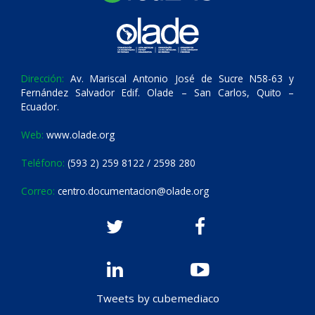
Dirección:
Av. Mariscal Antonio José de Sucre N58-63 y
Fernández Salvador Edif. Olade – San Carlos, Quito –
Ecuador.
Web:
www.olade.org
Teléfono:
(593 2) 259 8122 / 2598 280
Correo:
centro.documentacion@olade.org
Tweets by cubemediaco