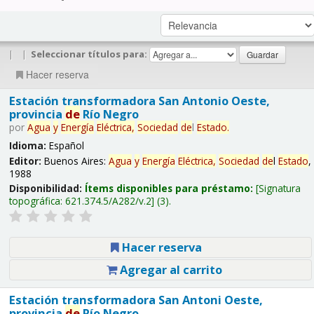
|
|
Seleccionar títulos para:
Hacer reserva
Estación transformadora San Antonio Oeste,
provincia
de
Río Negro
por
Agua
y
Energía
Eléctrica,
Sociedad
de
l
Estado
.
Idioma:
Español
Editor:
Buenos Aires:
Agua
y
Energía
Eléctrica,
Sociedad
de
l
Estado
,
1988
Disponibilidad:
Ítems disponibles para préstamo:
Signatura
topográfica:
621.374.5/A282/v.2
(3).
Hacer reserva
Agregar al carrito
Estación transformadora San Antoni Oeste,
provincia
de
Río Negro