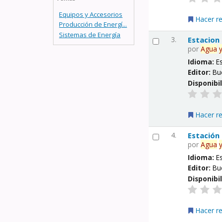
Equipos y Accesorios
Hacer r
Producción de Energí...
Sistemas de Energía
3.
Estacion
por
Agua
Idioma:
E
Editor:
Bu
Disponibi
Hacer r
4.
Estación
por
Agua
Idioma:
E
Editor:
Bu
Disponibi
Hacer r