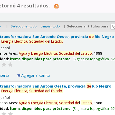
tornó 4 resultados.
|
Seleccionar todo
Limpiar todo
|
Seleccionar títulos para:
o
 transformadora San Antonio Oeste, provincia
de
Río Negro
y
Energía
Eléctrica,
Sociedad
de
l
Estado
.
spañol
enos Aires:
Agua
y
Energía
Eléctrica,
Sociedad
de
l
Estado
, 1988
lidad:
Ítems disponibles para préstamo:
Signatura topográfica:
62
eserva
Agregar al carrito
 transformadora San Antoni Oeste, provincia
de
Río Negro
y
Energía
Eléctrica,
Sociedad
de
l
Estado
.
spañol
enos Aires:
Agua
y
Energía
Eléctrica,
Sociedad
de
l
Estado
, 1988
lidad:
Ítems disponibles para préstamo:
Signatura topográfica:
62