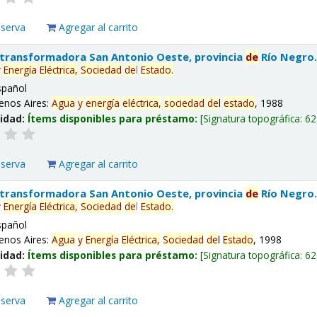
eserva
Agregar al carrito
 transformadora San Antonio Oeste, provincia
de
Río Negro
y
Energía
Eléctrica,
Sociedad
de
l
Estado
.
spañol
enos Aires:
Agua
y
energía
eléctrica,
sociedad
de
l
estado
, 1988
lidad:
Ítems disponibles para préstamo:
Signatura topográfica:
62
eserva
Agregar al carrito
 transformadora San Antonio Oeste, provincia
de
Río Negro
y
Energía
Eléctrica,
Sociedad
de
l
Estado
.
spañol
enos Aires:
Agua
y
Energía
Eléctrica,
Sociedad
de
l
Estado
, 1998
lidad:
Ítems disponibles para préstamo:
Signatura topográfica:
62
eserva
Agregar al carrito