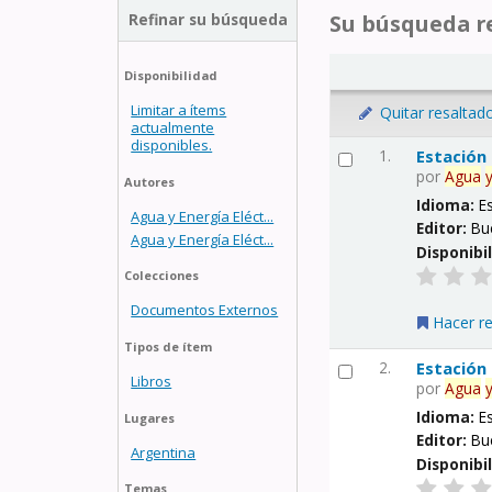
Refinar su búsqueda
Su búsqueda re
Disponibilidad
Limitar a ítems
Quitar resaltad
actualmente
disponibles.
1.
Estación
por
Agua
Autores
Idioma:
E
Agua y Energía Eléct...
Editor:
Bu
Agua y Energía Eléct...
Disponibi
Colecciones
Documentos Externos
Hacer r
Tipos de ítem
2.
Estación
Libros
por
Agua
Idioma:
E
Lugares
Editor:
Bu
Argentina
Disponibi
Temas