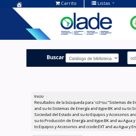
Carrito
Listas
Centro de
Documentación
OLADE -
Buscar
Inicio
›
Resultados de la búsqueda para 'ccl=su:"Sistemas de E
and su-to:Sistemas de Energía and itype:BK and su-to:Si
Sociedad del Estado and su-to:Equipos y Accesorios and 
su-to:Producción de Energía and itype:BK and au:Agua y 
to:Equipos y Accesorios and ccode:EXT and au:Agua y Ene