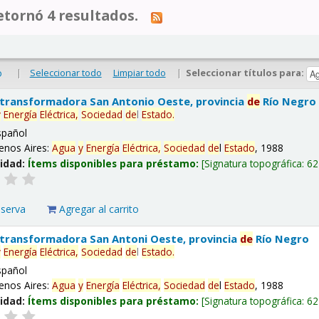
tornó 4 resultados.
|
Seleccionar todo
Limpiar todo
|
Seleccionar títulos para:
o
 transformadora San Antonio Oeste, provincia
de
Río Negro
y
Energía
Eléctrica,
Sociedad
de
l
Estado
.
spañol
enos Aires:
Agua
y
Energía
Eléctrica,
Sociedad
de
l
Estado
, 1988
lidad:
Ítems disponibles para préstamo:
Signatura topográfica:
62
eserva
Agregar al carrito
 transformadora San Antoni Oeste, provincia
de
Río Negro
y
Energía
Eléctrica,
Sociedad
de
l
Estado
.
spañol
enos Aires:
Agua
y
Energía
Eléctrica,
Sociedad
de
l
Estado
, 1988
lidad:
Ítems disponibles para préstamo:
Signatura topográfica:
62