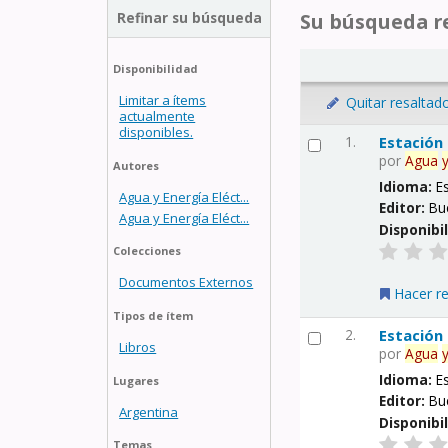
Refinar su búsqueda
Su búsqueda re
Disponibilidad
Limitar a ítems
Quitar resaltad
actualmente
disponibles.
1.
Estación
por
Agua
Autores
Idioma:
E
Agua y Energía Eléct...
Editor:
Bu
Agua y Energía Eléct...
Disponibi
Colecciones
Documentos Externos
Hacer r
Tipos de ítem
2.
Estación
Libros
por
Agua
Idioma:
E
Lugares
Editor:
Bu
Argentina
Disponibi
Temas