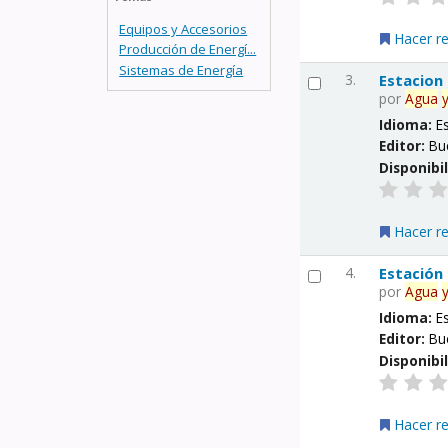
Equipos y Accesorios
Hacer r
Producción de Energí...
Sistemas de Energía
3.
Estacion
por
Agua
Idioma:
E
Editor:
Bu
Disponibi
Hacer r
4.
Estación
por
Agua
Idioma:
E
Editor:
Bu
Disponibi
Hacer r