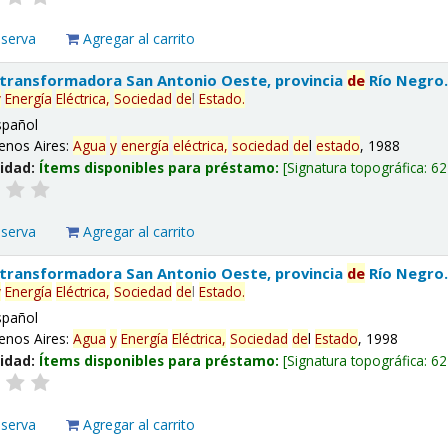
eserva
Agregar al carrito
 transformadora San Antonio Oeste, provincia
de
Río Negro
y
Energía
Eléctrica,
Sociedad
de
l
Estado
.
spañol
enos Aires:
Agua
y
energía
eléctrica,
sociedad
de
l
estado
, 1988
lidad:
Ítems disponibles para préstamo:
Signatura topográfica:
62
eserva
Agregar al carrito
 transformadora San Antonio Oeste, provincia
de
Río Negro
y
Energía
Eléctrica,
Sociedad
de
l
Estado
.
spañol
enos Aires:
Agua
y
Energía
Eléctrica,
Sociedad
de
l
Estado
, 1998
lidad:
Ítems disponibles para préstamo:
Signatura topográfica:
62
eserva
Agregar al carrito