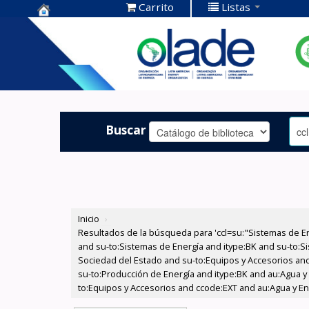
Carrito
Listas
Centro de
Documentación
OLADE -
Buscar
Inicio
›
Resultados de la búsqueda para 'ccl=su:"Sistemas de E
and su-to:Sistemas de Energía and itype:BK and su-to:Si
Sociedad del Estado and su-to:Equipos y Accesorios and 
su-to:Producción de Energía and itype:BK and au:Agua y 
to:Equipos y Accesorios and ccode:EXT and au:Agua y Ene