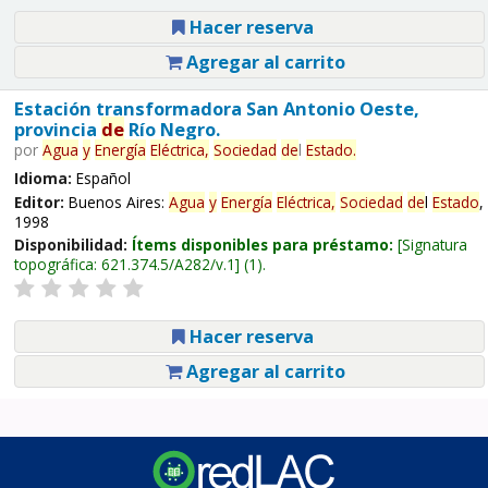
Hacer reserva
Agregar al carrito
Estación transformadora San Antonio Oeste,
provincia
de
Río Negro.
por
Agua
y
Energía
Eléctrica,
Sociedad
de
l
Estado
.
Idioma:
Español
Editor:
Buenos Aires:
Agua
y
Energía
Eléctrica,
Sociedad
de
l
Estado
,
1998
Disponibilidad:
Ítems disponibles para préstamo:
Signatura
topográfica:
621.374.5/A282/v.1
(1).
Hacer reserva
Agregar al carrito