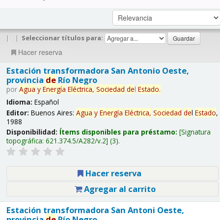
|
|
Seleccionar títulos para:
Hacer reserva
Estación transformadora San Antonio Oeste,
provincia
de
Río Negro
por
Agua
y
Energía
Eléctrica,
Sociedad
de
l
Estado
.
Idioma:
Español
Editor:
Buenos Aires:
Agua
y
Energía
Eléctrica,
Sociedad
de
l
Estado
,
1988
Disponibilidad:
Ítems disponibles para préstamo:
Signatura
topográfica:
621.374.5/A282/v.2
(3).
Hacer reserva
Agregar al carrito
Estación transformadora San Antoni Oeste,
provincia
de
Río Negro