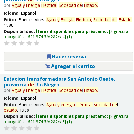
por
Agua
y
Energía
Eléctrica,
Sociedad
de
l
Estado
.
Idioma:
Español
Editor:
Buenos Aires:
Agua
y
Energía
Eléctrica,
Sociedad
de
l
Estado
,
1988
Disponibilidad:
Ítems disponibles para préstamo:
Signatura
topográfica:
621.374.5/A282/v.4
(1).
Hacer reserva
Agregar al carrito
Estacion transformadora San Antonio Oeste,
provincia
de
Río Negro.
por
Agua
y
Energía
Eléctrica,
Sociedad
de
l
Estado
.
Idioma:
Español
Editor:
Buenos Aires:
Agua
y
energía
eléctrica,
sociedad
de
l
estado
, 1988
Disponibilidad:
Ítems disponibles para préstamo:
Signatura
topográfica:
621.374.5/A282/v.3
(1).