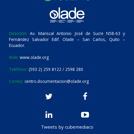
Dirección:
Av. Mariscal Antonio José de Sucre N58-63 y
Fernández Salvador Edif. Olade – San Carlos, Quito –
Ecuador.
Web:
www.olade.org
Teléfono:
(593 2) 259 8122 / 2598 280
Correo:
centro.documentacion@olade.org
Tweets by cubemediaco