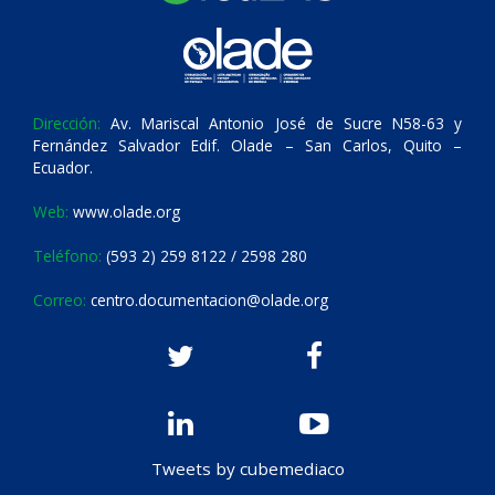
Dirección:
Av. Mariscal Antonio José de Sucre N58-63 y
Fernández Salvador Edif. Olade – San Carlos, Quito –
Ecuador.
Web:
www.olade.org
Teléfono:
(593 2) 259 8122 / 2598 280
Correo:
centro.documentacion@olade.org
Tweets by cubemediaco