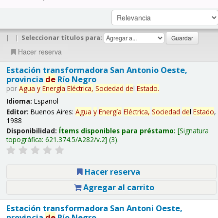
|
|
Seleccionar títulos para:
Hacer reserva
Estación transformadora San Antonio Oeste,
provincia
de
Río Negro
por
Agua
y
Energía
Eléctrica,
Sociedad
de
l
Estado
.
Idioma:
Español
Editor:
Buenos Aires:
Agua
y
Energía
Eléctrica,
Sociedad
de
l
Estado
,
1988
Disponibilidad:
Ítems disponibles para préstamo:
Signatura
topográfica:
621.374.5/A282/v.2
(3).
Hacer reserva
Agregar al carrito
Estación transformadora San Antoni Oeste,
provincia
de
Río Negro