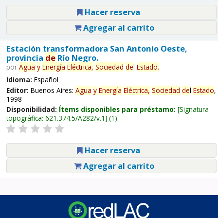
Hacer reserva
Agregar al carrito
Estación transformadora San Antonio Oeste,
provincia
de
Río Negro.
por
Agua
y
Energía
Eléctrica,
Sociedad
de
l
Estado
.
Idioma:
Español
Editor:
Buenos Aires:
Agua
y
Energía
Eléctrica,
Sociedad
de
l
Estado
,
1998
Disponibilidad:
Ítems disponibles para préstamo:
Signatura
topográfica:
621.374.5/A282/v.1
(1).
Hacer reserva
Agregar al carrito