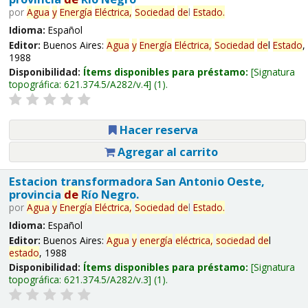
por
Agua
y
Energía
Eléctrica,
Sociedad
de
l
Estado
.
Idioma:
Español
Editor:
Buenos Aires:
Agua
y
Energía
Eléctrica,
Sociedad
de
l
Estado
,
1988
Disponibilidad:
Ítems disponibles para préstamo:
Signatura
topográfica:
621.374.5/A282/v.4
(1).
Hacer reserva
Agregar al carrito
Estacion transformadora San Antonio Oeste,
provincia
de
Río Negro.
por
Agua
y
Energía
Eléctrica,
Sociedad
de
l
Estado
.
Idioma:
Español
Editor:
Buenos Aires:
Agua
y
energía
eléctrica,
sociedad
de
l
estado
, 1988
Disponibilidad:
Ítems disponibles para préstamo:
Signatura
topográfica:
621.374.5/A282/v.3
(1).