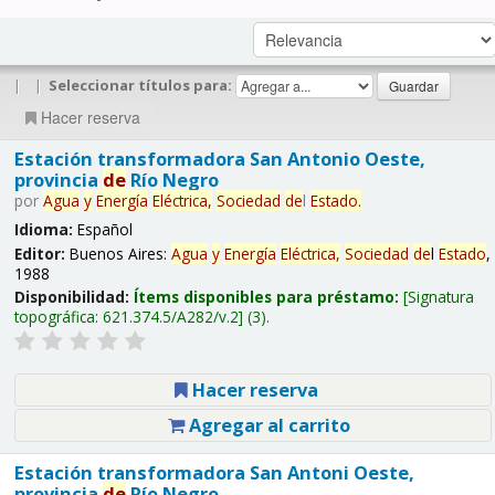
|
|
Seleccionar títulos para:
Hacer reserva
Estación transformadora San Antonio Oeste,
provincia
de
Río Negro
por
Agua
y
Energía
Eléctrica,
Sociedad
de
l
Estado
.
Idioma:
Español
Editor:
Buenos Aires:
Agua
y
Energía
Eléctrica,
Sociedad
de
l
Estado
,
1988
Disponibilidad:
Ítems disponibles para préstamo:
Signatura
topográfica:
621.374.5/A282/v.2
(3).
Hacer reserva
Agregar al carrito
Estación transformadora San Antoni Oeste,
provincia
de
Río Negro