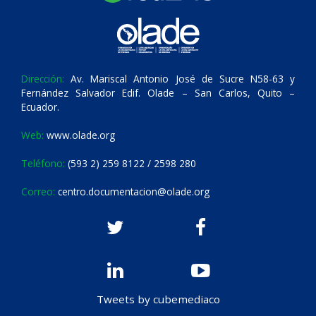
Dirección:
Av. Mariscal Antonio José de Sucre N58-63 y
Fernández Salvador Edif. Olade – San Carlos, Quito –
Ecuador.
Web:
www.olade.org
Teléfono:
(593 2) 259 8122 / 2598 280
Correo:
centro.documentacion@olade.org
Tweets by cubemediaco