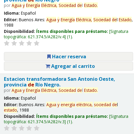
por
Agua
y
Energía
Eléctrica,
Sociedad
de
l
Estado
.
Idioma:
Español
Editor:
Buenos Aires:
Agua
y
Energía
Eléctrica,
Sociedad
de
l
Estado
,
1988
Disponibilidad:
Ítems disponibles para préstamo:
Signatura
topográfica:
621.374.5/A282/v.4
(1).
Hacer reserva
Agregar al carrito
Estacion transformadora San Antonio Oeste,
provincia
de
Río Negro.
por
Agua
y
Energía
Eléctrica,
Sociedad
de
l
Estado
.
Idioma:
Español
Editor:
Buenos Aires:
Agua
y
energía
eléctrica,
sociedad
de
l
estado
, 1988
Disponibilidad:
Ítems disponibles para préstamo:
Signatura
topográfica:
621.374.5/A282/v.3
(1).