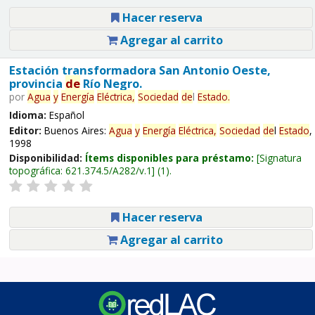
Hacer reserva
Agregar al carrito
Estación transformadora San Antonio Oeste,
provincia
de
Río Negro.
por
Agua
y
Energía
Eléctrica,
Sociedad
de
l
Estado
.
Idioma:
Español
Editor:
Buenos Aires:
Agua
y
Energía
Eléctrica,
Sociedad
de
l
Estado
,
1998
Disponibilidad:
Ítems disponibles para préstamo:
Signatura
topográfica:
621.374.5/A282/v.1
(1).
Hacer reserva
Agregar al carrito