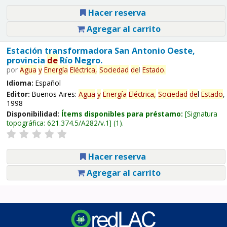
Hacer reserva
Agregar al carrito
Estación transformadora San Antonio Oeste,
provincia
de
Río Negro.
por
Agua
y
Energía
Eléctrica,
Sociedad
de
l
Estado
.
Idioma:
Español
Editor:
Buenos Aires:
Agua
y
Energía
Eléctrica,
Sociedad
de
l
Estado
,
1998
Disponibilidad:
Ítems disponibles para préstamo:
Signatura
topográfica:
621.374.5/A282/v.1
(1).
Hacer reserva
Agregar al carrito