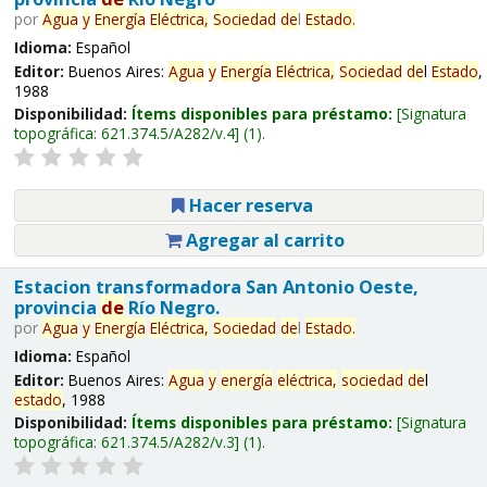
por
Agua
y
Energía
Eléctrica,
Sociedad
de
l
Estado
.
Idioma:
Español
Editor:
Buenos Aires:
Agua
y
Energía
Eléctrica,
Sociedad
de
l
Estado
,
1988
Disponibilidad:
Ítems disponibles para préstamo:
Signatura
topográfica:
621.374.5/A282/v.4
(1).
Hacer reserva
Agregar al carrito
Estacion transformadora San Antonio Oeste,
provincia
de
Río Negro.
por
Agua
y
Energía
Eléctrica,
Sociedad
de
l
Estado
.
Idioma:
Español
Editor:
Buenos Aires:
Agua
y
energía
eléctrica,
sociedad
de
l
estado
, 1988
Disponibilidad:
Ítems disponibles para préstamo:
Signatura
topográfica:
621.374.5/A282/v.3
(1).