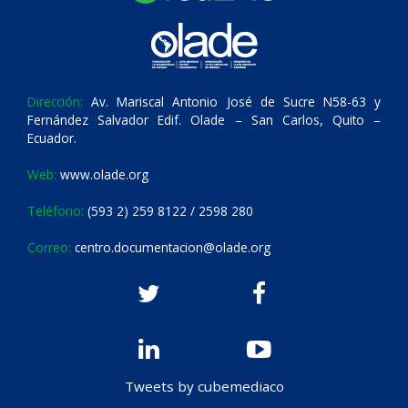
Dirección:
Av. Mariscal Antonio José de Sucre N58-63 y
Fernández Salvador Edif. Olade – San Carlos, Quito –
Ecuador.
Web:
www.olade.org
Teléfono:
(593 2) 259 8122 / 2598 280
Correo:
centro.documentacion@olade.org
Tweets by cubemediaco