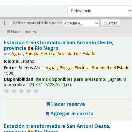
|
|
Seleccionar títulos para:
Hacer reserva
Estación transformadora San Antonio Oeste,
provincia
de
Río Negro
por
Agua
y
Energía
Eléctrica,
Sociedad
de
l
Estado
.
Idioma:
Español
Editor:
Buenos Aires:
Agua
y
Energía
Eléctrica,
Sociedad
de
l
Estado
,
1988
Disponibilidad:
Ítems disponibles para préstamo:
Signatura
topográfica:
621.374.5/A282/v.2
(3).
Hacer reserva
Agregar al carrito
Estación transformadora San Antoni Oeste,
provincia
de
Río Negro