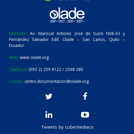
Dirección:
Av. Mariscal Antonio José de Sucre N58-63 y
Fernández Salvador Edif. Olade – San Carlos, Quito –
Ecuador.
Web:
www.olade.org
Teléfono:
(593 2) 259 8122 / 2598 280
Correo:
centro.documentacion@olade.org
Tweets by cubemediaco