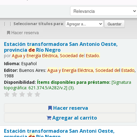
|
|
Seleccionar títulos para:
Hacer reserva
Estación transformadora San Antonio Oeste,
provincia
de
Río Negro
por
Agua
y
Energía
Eléctrica,
Sociedad
de
l
Estado
.
Idioma:
Español
Editor:
Buenos Aires:
Agua
y
Energía
Eléctrica,
Sociedad
de
l
Estado
,
1988
Disponibilidad:
Ítems disponibles para préstamo:
Signatura
topográfica:
621.374.5/A282/v.2
(3).
Hacer reserva
Agregar al carrito
Estación transformadora San Antoni Oeste,
provincia
de
Río Negro