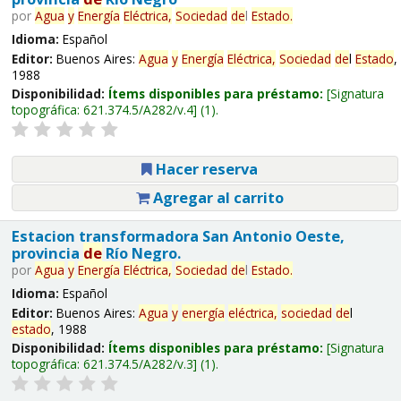
por
Agua
y
Energía
Eléctrica,
Sociedad
de
l
Estado
.
Idioma:
Español
Editor:
Buenos Aires:
Agua
y
Energía
Eléctrica,
Sociedad
de
l
Estado
,
1988
Disponibilidad:
Ítems disponibles para préstamo:
Signatura
topográfica:
621.374.5/A282/v.4
(1).
Hacer reserva
Agregar al carrito
Estacion transformadora San Antonio Oeste,
provincia
de
Río Negro.
por
Agua
y
Energía
Eléctrica,
Sociedad
de
l
Estado
.
Idioma:
Español
Editor:
Buenos Aires:
Agua
y
energía
eléctrica,
sociedad
de
l
estado
, 1988
Disponibilidad:
Ítems disponibles para préstamo:
Signatura
topográfica:
621.374.5/A282/v.3
(1).