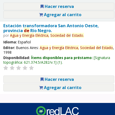
Hacer reserva
Agregar al carrito
Estación transformadora San Antonio Oeste,
provincia
de
Río Negro.
por
Agua
y
Energía
Eléctrica,
Sociedad
de
l
Estado
.
Idioma:
Español
Editor:
Buenos Aires:
Agua
y
Energía
Eléctrica,
Sociedad
de
l
Estado
,
1998
Disponibilidad:
Ítems disponibles para préstamo:
Signatura
topográfica:
621.374.5/A282/v.1
(1).
Hacer reserva
Agregar al carrito