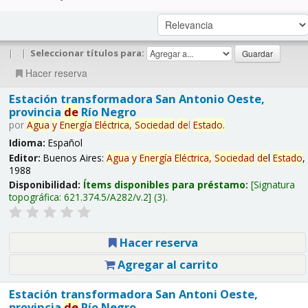
|
|
Seleccionar títulos para:
Hacer reserva
Estación transformadora San Antonio Oeste,
provincia
de
Río Negro
por
Agua
y
Energía
Eléctrica,
Sociedad
de
l
Estado
.
Idioma:
Español
Editor:
Buenos Aires:
Agua
y
Energía
Eléctrica,
Sociedad
de
l
Estado
,
1988
Disponibilidad:
Ítems disponibles para préstamo:
Signatura
topográfica:
621.374.5/A282/v.2
(3).
Hacer reserva
Agregar al carrito
Estación transformadora San Antoni Oeste,
provincia
de
Río Negro