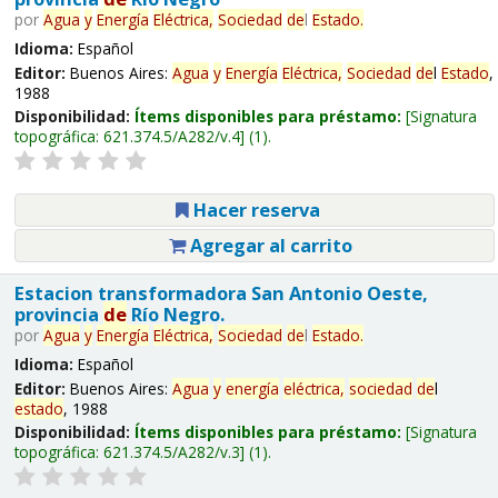
por
Agua
y
Energía
Eléctrica,
Sociedad
de
l
Estado
.
Idioma:
Español
Editor:
Buenos Aires:
Agua
y
Energía
Eléctrica,
Sociedad
de
l
Estado
,
1988
Disponibilidad:
Ítems disponibles para préstamo:
Signatura
topográfica:
621.374.5/A282/v.4
(1).
Hacer reserva
Agregar al carrito
Estacion transformadora San Antonio Oeste,
provincia
de
Río Negro.
por
Agua
y
Energía
Eléctrica,
Sociedad
de
l
Estado
.
Idioma:
Español
Editor:
Buenos Aires:
Agua
y
energía
eléctrica,
sociedad
de
l
estado
, 1988
Disponibilidad:
Ítems disponibles para préstamo:
Signatura
topográfica:
621.374.5/A282/v.3
(1).