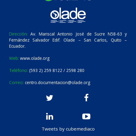
Dirección:
Av. Mariscal Antonio José de Sucre N58-63 y
Fernández Salvador Edif. Olade – San Carlos, Quito –
Ecuador.
Web:
www.olade.org
Teléfono:
(593 2) 259 8122 / 2598 280
Correo:
centro.documentacion@olade.org
Tweets by cubemediaco