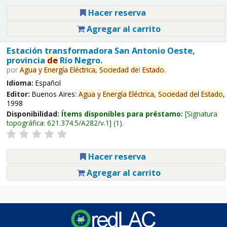
Hacer reserva
Agregar al carrito
Estación transformadora San Antonio Oeste,
provincia
de
Río Negro.
por
Agua
y
Energía
Eléctrica,
Sociedad
de
l
Estado
.
Idioma:
Español
Editor:
Buenos Aires:
Agua
y
Energía
Eléctrica,
Sociedad
de
l
Estado
,
1998
Disponibilidad:
Ítems disponibles para préstamo:
Signatura
topográfica:
621.374.5/A282/v.1
(1).
Hacer reserva
Agregar al carrito