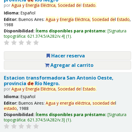
por
Agua
y
Energía
Eléctrica,
Sociedad
de
l
Estado
.
Idioma:
Español
Editor:
Buenos Aires:
Agua
y
Energía
Eléctrica,
Sociedad
de
l
Estado
,
1988
Disponibilidad:
Ítems disponibles para préstamo:
Signatura
topográfica:
621.374.5/A282/v.4
(1).
Hacer reserva
Agregar al carrito
Estacion transformadora San Antonio Oeste,
provincia
de
Río Negro.
por
Agua
y
Energía
Eléctrica,
Sociedad
de
l
Estado
.
Idioma:
Español
Editor:
Buenos Aires:
Agua
y
energía
eléctrica,
sociedad
de
l
estado
, 1988
Disponibilidad:
Ítems disponibles para préstamo:
Signatura
topográfica:
621.374.5/A282/v.3
(1).