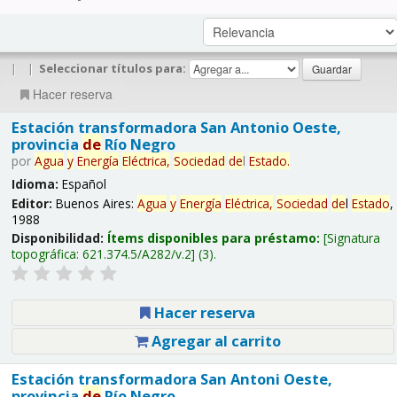
|
|
Seleccionar títulos para:
Hacer reserva
Estación transformadora San Antonio Oeste,
provincia
de
Río Negro
por
Agua
y
Energía
Eléctrica,
Sociedad
de
l
Estado
.
Idioma:
Español
Editor:
Buenos Aires:
Agua
y
Energía
Eléctrica,
Sociedad
de
l
Estado
,
1988
Disponibilidad:
Ítems disponibles para préstamo:
Signatura
topográfica:
621.374.5/A282/v.2
(3).
Hacer reserva
Agregar al carrito
Estación transformadora San Antoni Oeste,
provincia
de
Río Negro