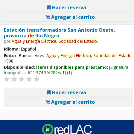
Hacer reserva
Agregar al carrito
Estación transformadora San Antonio Oeste,
provincia
de
Río Negro.
por
Agua
y
Energía
Eléctrica,
Sociedad
de
l
Estado
.
Idioma:
Español
Editor:
Buenos Aires:
Agua
y
Energía
Eléctrica,
Sociedad
de
l
Estado
,
1998
Disponibilidad:
Ítems disponibles para préstamo:
Signatura
topográfica:
621.374.5/A282/v.1
(1).
Hacer reserva
Agregar al carrito