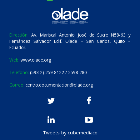
Dirección:
Av. Mariscal Antonio José de Sucre N58-63 y
Fernández Salvador Edif. Olade – San Carlos, Quito –
Ecuador.
Web:
www.olade.org
Teléfono:
(593 2) 259 8122 / 2598 280
Correo:
centro.documentacion@olade.org
Tweets by cubemediaco