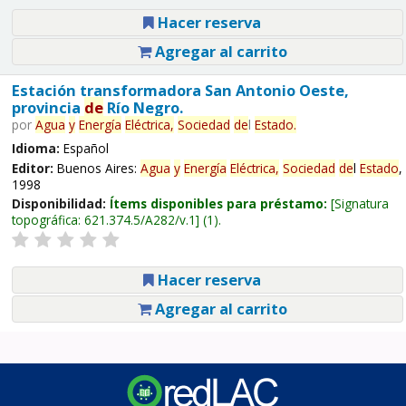
Hacer reserva
Agregar al carrito
Estación transformadora San Antonio Oeste,
provincia
de
Río Negro.
por
Agua
y
Energía
Eléctrica,
Sociedad
de
l
Estado
.
Idioma:
Español
Editor:
Buenos Aires:
Agua
y
Energía
Eléctrica,
Sociedad
de
l
Estado
,
1998
Disponibilidad:
Ítems disponibles para préstamo:
Signatura
topográfica:
621.374.5/A282/v.1
(1).
Hacer reserva
Agregar al carrito