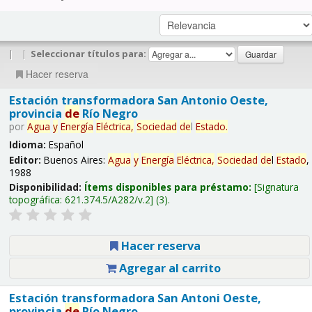
|
|
Seleccionar títulos para:
Hacer reserva
Estación transformadora San Antonio Oeste,
provincia
de
Río Negro
por
Agua
y
Energía
Eléctrica,
Sociedad
de
l
Estado
.
Idioma:
Español
Editor:
Buenos Aires:
Agua
y
Energía
Eléctrica,
Sociedad
de
l
Estado
,
1988
Disponibilidad:
Ítems disponibles para préstamo:
Signatura
topográfica:
621.374.5/A282/v.2
(3).
Hacer reserva
Agregar al carrito
Estación transformadora San Antoni Oeste,
provincia
de
Río Negro