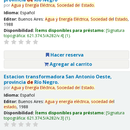
por
Agua
y
Energía
Eléctrica,
Sociedad
de
l
Estado
.
Idioma:
Español
Editor:
Buenos Aires:
Agua
y
Energía
Eléctrica,
Sociedad
de
l
Estado
,
1988
Disponibilidad:
Ítems disponibles para préstamo:
Signatura
topográfica:
621.374.5/A282/v.4
(1).
Hacer reserva
Agregar al carrito
Estacion transformadora San Antonio Oeste,
provincia
de
Río Negro.
por
Agua
y
Energía
Eléctrica,
Sociedad
de
l
Estado
.
Idioma:
Español
Editor:
Buenos Aires:
Agua
y
energía
eléctrica,
sociedad
de
l
estado
, 1988
Disponibilidad:
Ítems disponibles para préstamo:
Signatura
topográfica:
621.374.5/A282/v.3
(1).