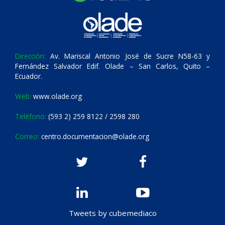
Dirección:
Av. Mariscal Antonio José de Sucre N58-63 y
Fernández Salvador Edif. Olade – San Carlos, Quito –
Ecuador.
Web:
www.olade.org
Teléfono:
(593 2) 259 8122 / 2598 280
Correo:
centro.documentacion@olade.org
Tweets by cubemediaco