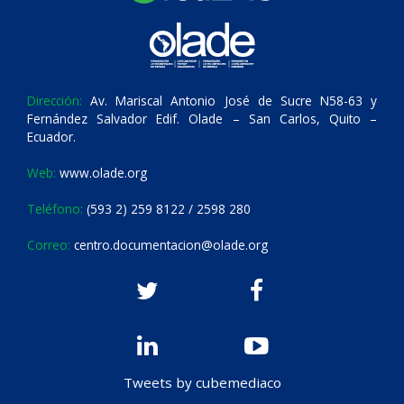
Dirección:
Av. Mariscal Antonio José de Sucre N58-63 y
Fernández Salvador Edif. Olade – San Carlos, Quito –
Ecuador.
Web:
www.olade.org
Teléfono:
(593 2) 259 8122 / 2598 280
Correo:
centro.documentacion@olade.org
Tweets by cubemediaco