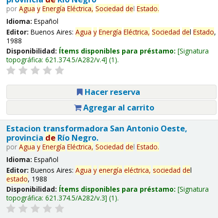
por
Agua
y
Energía
Eléctrica,
Sociedad
de
l
Estado
.
Idioma:
Español
Editor:
Buenos Aires:
Agua
y
Energía
Eléctrica,
Sociedad
de
l
Estado
,
1988
Disponibilidad:
Ítems disponibles para préstamo:
Signatura
topográfica:
621.374.5/A282/v.4
(1).
Hacer reserva
Agregar al carrito
Estacion transformadora San Antonio Oeste,
provincia
de
Río Negro.
por
Agua
y
Energía
Eléctrica,
Sociedad
de
l
Estado
.
Idioma:
Español
Editor:
Buenos Aires:
Agua
y
energía
eléctrica,
sociedad
de
l
estado
, 1988
Disponibilidad:
Ítems disponibles para préstamo:
Signatura
topográfica:
621.374.5/A282/v.3
(1).