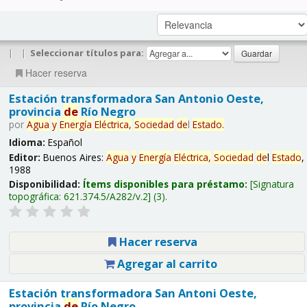
|
|
Seleccionar títulos para:
Hacer reserva
Estación transformadora San Antonio Oeste,
provincia
de
Río Negro
por
Agua
y
Energía
Eléctrica,
Sociedad
de
l
Estado
.
Idioma:
Español
Editor:
Buenos Aires:
Agua
y
Energía
Eléctrica,
Sociedad
de
l
Estado
,
1988
Disponibilidad:
Ítems disponibles para préstamo:
Signatura
topográfica:
621.374.5/A282/v.2
(3).
Hacer reserva
Agregar al carrito
Estación transformadora San Antoni Oeste,
provincia
de
Río Negro