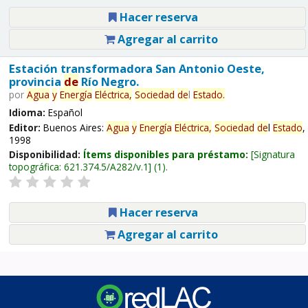
Hacer reserva
Agregar al carrito
Estación transformadora San Antonio Oeste,
provincia
de
Río Negro.
por
Agua
y
Energía
Eléctrica,
Sociedad
de
l
Estado
.
Idioma:
Español
Editor:
Buenos Aires:
Agua
y
Energía
Eléctrica,
Sociedad
de
l
Estado
,
1998
Disponibilidad:
Ítems disponibles para préstamo:
Signatura
topográfica:
621.374.5/A282/v.1
(1).
Hacer reserva
Agregar al carrito