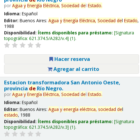
por
Agua
y
Energía
Eléctrica,
Sociedad
de
l
Estado
.
Idioma:
Español
Editor:
Buenos Aires:
Agua
y
Energía
Eléctrica,
Sociedad
de
l
Estado
,
1988
Disponibilidad:
Ítems disponibles para préstamo:
Signatura
topográfica:
621.374.5/A282/v.4
(1).
Hacer reserva
Agregar al carrito
Estacion transformadora San Antonio Oeste,
provincia
de
Río Negro.
por
Agua
y
Energía
Eléctrica,
Sociedad
de
l
Estado
.
Idioma:
Español
Editor:
Buenos Aires:
Agua
y
energía
eléctrica,
sociedad
de
l
estado
, 1988
Disponibilidad:
Ítems disponibles para préstamo:
Signatura
topográfica:
621.374.5/A282/v.3
(1).