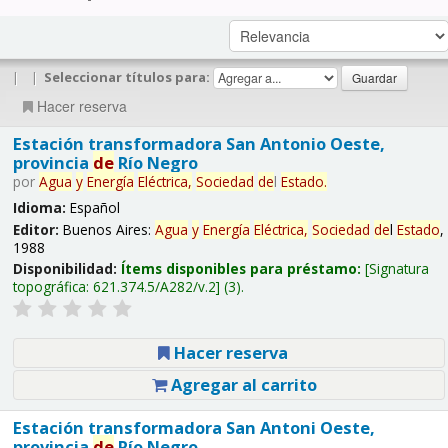
|
|
Seleccionar títulos para:
Hacer reserva
Estación transformadora San Antonio Oeste,
provincia
de
Río Negro
por
Agua
y
Energía
Eléctrica,
Sociedad
de
l
Estado
.
Idioma:
Español
Editor:
Buenos Aires:
Agua
y
Energía
Eléctrica,
Sociedad
de
l
Estado
,
1988
Disponibilidad:
Ítems disponibles para préstamo:
Signatura
topográfica:
621.374.5/A282/v.2
(3).
Hacer reserva
Agregar al carrito
Estación transformadora San Antoni Oeste,
provincia
de
Río Negro