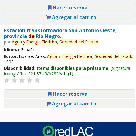
Hacer reserva
Agregar al carrito
Estación transformadora San Antonio Oeste,
provincia
de
Río Negro.
por
Agua
y
Energía
Eléctrica,
Sociedad
de
l
Estado
.
Idioma:
Español
Editor:
Buenos Aires:
Agua
y
Energía
Eléctrica,
Sociedad
de
l
Estado
,
1998
Disponibilidad:
Ítems disponibles para préstamo:
Signatura
topográfica:
621.374.5/A282/v.1
(1).
Hacer reserva
Agregar al carrito