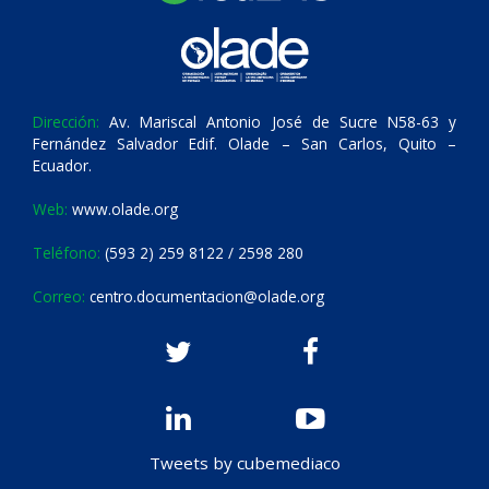
Dirección:
Av. Mariscal Antonio José de Sucre N58-63 y
Fernández Salvador Edif. Olade – San Carlos, Quito –
Ecuador.
Web:
www.olade.org
Teléfono:
(593 2) 259 8122 / 2598 280
Correo:
centro.documentacion@olade.org
Tweets by cubemediaco