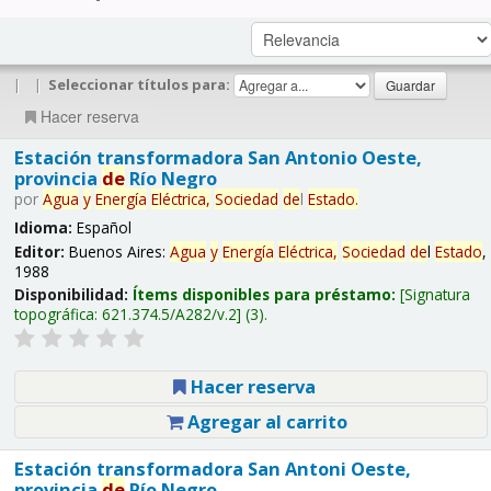
|
|
Seleccionar títulos para:
Hacer reserva
Estación transformadora San Antonio Oeste,
provincia
de
Río Negro
por
Agua
y
Energía
Eléctrica,
Sociedad
de
l
Estado
.
Idioma:
Español
Editor:
Buenos Aires:
Agua
y
Energía
Eléctrica,
Sociedad
de
l
Estado
,
1988
Disponibilidad:
Ítems disponibles para préstamo:
Signatura
topográfica:
621.374.5/A282/v.2
(3).
Hacer reserva
Agregar al carrito
Estación transformadora San Antoni Oeste,
provincia
de
Río Negro