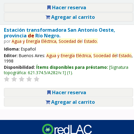
Hacer reserva
Agregar al carrito
Estación transformadora San Antonio Oeste,
provincia
de
Río Negro.
por
Agua
y
Energía
Eléctrica,
Sociedad
de
l
Estado
.
Idioma:
Español
Editor:
Buenos Aires:
Agua
y
Energía
Eléctrica,
Sociedad
de
l
Estado
,
1998
Disponibilidad:
Ítems disponibles para préstamo:
Signatura
topográfica:
621.374.5/A282/v.1
(1).
Hacer reserva
Agregar al carrito