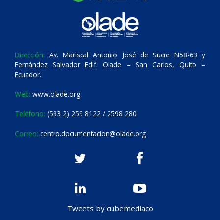
Dirección:
Av. Mariscal Antonio José de Sucre N58-63 y
Fernández Salvador Edif. Olade – San Carlos, Quito –
Ecuador.
Web:
www.olade.org
Teléfono:
(593 2) 259 8122 / 2598 280
Correo:
centro.documentacion@olade.org
Tweets by cubemediaco