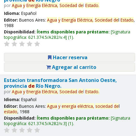
por
Agua
y
Energía
Eléctrica,
Sociedad
de
l
Estado
.
Idioma:
Español
Editor:
Buenos Aires:
Agua
y
Energía
Eléctrica,
Sociedad
de
l
Estado
,
1988
Disponibilidad:
Ítems disponibles para préstamo:
Signatura
topográfica:
621.374.5/A282/v.4
(1).
Hacer reserva
Agregar al carrito
Estacion transformadora San Antonio Oeste,
provincia
de
Río Negro.
por
Agua
y
Energía
Eléctrica,
Sociedad
de
l
Estado
.
Idioma:
Español
Editor:
Buenos Aires:
Agua
y
energía
eléctrica,
sociedad
de
l
estado
, 1988
Disponibilidad:
Ítems disponibles para préstamo:
Signatura
topográfica:
621.374.5/A282/v.3
(1).