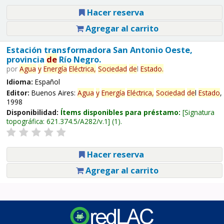
Hacer reserva
Agregar al carrito
Estación transformadora San Antonio Oeste,
provincia
de
Río Negro.
por
Agua
y
Energía
Eléctrica,
Sociedad
de
l
Estado
.
Idioma:
Español
Editor:
Buenos Aires:
Agua
y
Energía
Eléctrica,
Sociedad
de
l
Estado
,
1998
Disponibilidad:
Ítems disponibles para préstamo:
Signatura
topográfica:
621.374.5/A282/v.1
(1).
Hacer reserva
Agregar al carrito