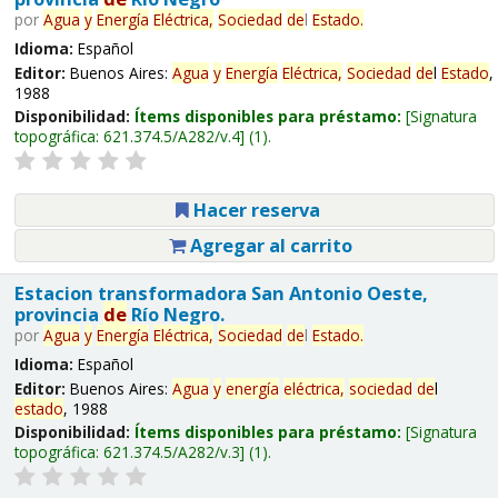
por
Agua
y
Energía
Eléctrica,
Sociedad
de
l
Estado
.
Idioma:
Español
Editor:
Buenos Aires:
Agua
y
Energía
Eléctrica,
Sociedad
de
l
Estado
,
1988
Disponibilidad:
Ítems disponibles para préstamo:
Signatura
topográfica:
621.374.5/A282/v.4
(1).
Hacer reserva
Agregar al carrito
Estacion transformadora San Antonio Oeste,
provincia
de
Río Negro.
por
Agua
y
Energía
Eléctrica,
Sociedad
de
l
Estado
.
Idioma:
Español
Editor:
Buenos Aires:
Agua
y
energía
eléctrica,
sociedad
de
l
estado
, 1988
Disponibilidad:
Ítems disponibles para préstamo:
Signatura
topográfica:
621.374.5/A282/v.3
(1).