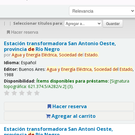
|
|
Seleccionar títulos para:
Hacer reserva
Estación transformadora San Antonio Oeste,
provincia
de
Río Negro
por
Agua
y
Energía
Eléctrica,
Sociedad
de
l
Estado
.
Idioma:
Español
Editor:
Buenos Aires:
Agua
y
Energía
Eléctrica,
Sociedad
de
l
Estado
,
1988
Disponibilidad:
Ítems disponibles para préstamo:
Signatura
topográfica:
621.374.5/A282/v.2
(3).
Hacer reserva
Agregar al carrito
Estación transformadora San Antoni Oeste,
provincia
de
Río Negro