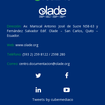
Dirección:
Av. Mariscal Antonio José de Sucre N58-63 y
Fernández Salvador Edif. Olade – San Carlos, Quito –
Ecuador.
Web:
www.olade.org
Teléfono:
(593 2) 259 8122 / 2598 280
Correo:
centro.documentacion@olade.org
Tweets by cubemediaco