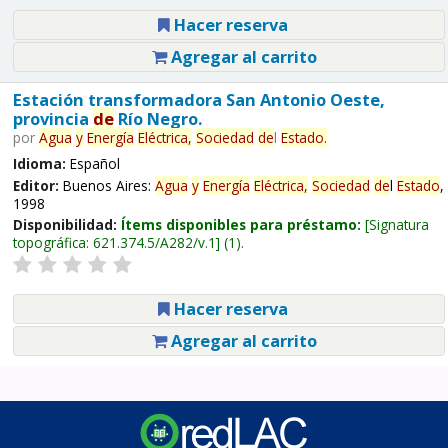
Hacer reserva
Agregar al carrito
Estación transformadora San Antonio Oeste,
provincia
de
Río Negro.
por
Agua
y
Energía
Eléctrica,
Sociedad
de
l
Estado
.
Idioma:
Español
Editor:
Buenos Aires:
Agua
y
Energía
Eléctrica,
Sociedad
de
l
Estado
,
1998
Disponibilidad:
Ítems disponibles para préstamo:
Signatura
topográfica:
621.374.5/A282/v.1
(1).
Hacer reserva
Agregar al carrito