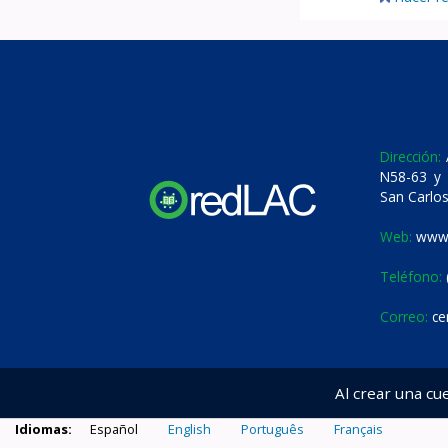
Dirección:
A
N58-63 y 
San Carlos
Web:
www.
Teléfono:
Correo:
ce
Al crear una cu
Idiomas:
Español
English
Português
Français