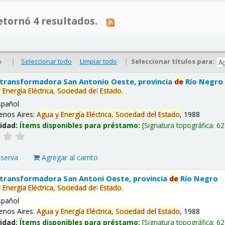
tornó 4 resultados.
|
Seleccionar todo
Limpiar todo
|
Seleccionar títulos para:
o
 transformadora San Antonio Oeste, provincia
de
Río Negro
y
Energía
Eléctrica,
Sociedad
de
l
Estado
.
spañol
enos Aires:
Agua
y
Energía
Eléctrica,
Sociedad
de
l
Estado
, 1988
lidad:
Ítems disponibles para préstamo:
Signatura topográfica:
62
eserva
Agregar al carrito
 transformadora San Antoni Oeste, provincia
de
Río Negro
y
Energía
Eléctrica,
Sociedad
de
l
Estado
.
spañol
enos Aires:
Agua
y
Energía
Eléctrica,
Sociedad
de
l
Estado
, 1988
lidad:
Ítems disponibles para préstamo:
Signatura topográfica:
62