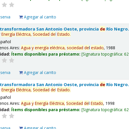
eserva
Agregar al carrito
 transformadora San Antonio Oeste, provincia
de
Río Negro
y
Energía
Eléctrica,
Sociedad
de
l
Estado
.
spañol
enos Aires:
Agua
y
energía
eléctrica,
sociedad
de
l
estado
, 1988
lidad:
Ítems disponibles para préstamo:
Signatura topográfica:
62
eserva
Agregar al carrito
 transformadora San Antonio Oeste, provincia
de
Río Negro
y
Energía
Eléctrica,
Sociedad
de
l
Estado
.
spañol
enos Aires:
Agua
y
Energía
Eléctrica,
Sociedad
de
l
Estado
, 1998
lidad:
Ítems disponibles para préstamo:
Signatura topográfica:
62
eserva
Agregar al carrito