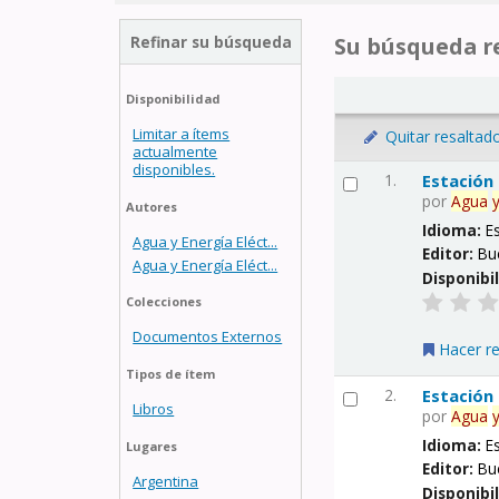
Refinar su búsqueda
Su búsqueda re
Disponibilidad
Limitar a ítems
Quitar resaltad
actualmente
disponibles.
1.
Estación
por
Agua
Autores
Idioma:
E
Agua y Energía Eléct...
Editor:
Bu
Agua y Energía Eléct...
Disponibi
Colecciones
Documentos Externos
Hacer r
Tipos de ítem
2.
Estación
Libros
por
Agua
Idioma:
E
Lugares
Editor:
Bu
Argentina
Disponibi