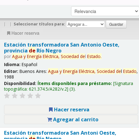
|
|
Seleccionar títulos para:
Hacer reserva
Estación transformadora San Antonio Oeste,
provincia
de
Río Negro
por
Agua
y
Energía
Eléctrica,
Sociedad
de
l
Estado
.
Idioma:
Español
Editor:
Buenos Aires:
Agua
y
Energía
Eléctrica,
Sociedad
de
l
Estado
,
1988
Disponibilidad:
Ítems disponibles para préstamo:
Signatura
topográfica:
621.374.5/A282/v.2
(3).
Hacer reserva
Agregar al carrito
Estación transformadora San Antoni Oeste,
provincia
de
Río Negro