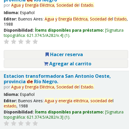
por
Agua
y
Energía
Eléctrica,
Sociedad
de
l
Estado
.
Idioma:
Español
Editor:
Buenos Aires:
Agua
y
Energía
Eléctrica,
Sociedad
de
l
Estado
,
1988
Disponibilidad:
Ítems disponibles para préstamo:
Signatura
topográfica:
621.374.5/A282/v.4
(1).
Hacer reserva
Agregar al carrito
Estacion transformadora San Antonio Oeste,
provincia
de
Río Negro.
por
Agua
y
Energía
Eléctrica,
Sociedad
de
l
Estado
.
Idioma:
Español
Editor:
Buenos Aires:
Agua
y
energía
eléctrica,
sociedad
de
l
estado
, 1988
Disponibilidad:
Ítems disponibles para préstamo:
Signatura
topográfica:
621.374.5/A282/v.3
(1).