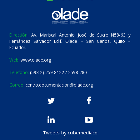
Dirección:
Av. Mariscal Antonio José de Sucre N58-63 y
Fernández Salvador Edif. Olade – San Carlos, Quito –
Ecuador.
Web:
www.olade.org
Teléfono:
(593 2) 259 8122 / 2598 280
Correo:
centro.documentacion@olade.org
Tweets by cubemediaco