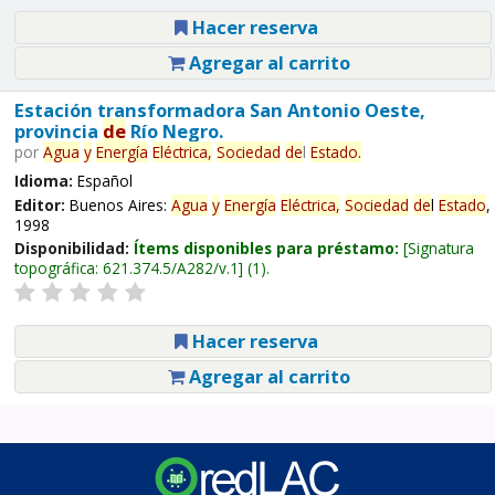
Hacer reserva
Agregar al carrito
Estación transformadora San Antonio Oeste,
provincia
de
Río Negro.
por
Agua
y
Energía
Eléctrica,
Sociedad
de
l
Estado
.
Idioma:
Español
Editor:
Buenos Aires:
Agua
y
Energía
Eléctrica,
Sociedad
de
l
Estado
,
1998
Disponibilidad:
Ítems disponibles para préstamo:
Signatura
topográfica:
621.374.5/A282/v.1
(1).
Hacer reserva
Agregar al carrito