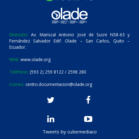
Dirección:
Av. Mariscal Antonio José de Sucre N58-63 y
Fernández Salvador Edif. Olade – San Carlos, Quito –
Ecuador.
Web:
www.olade.org
Teléfono:
(593 2) 259 8122 / 2598 280
Correo:
centro.documentacion@olade.org
Tweets by cubemediaco