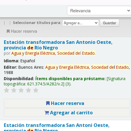
|
|
Seleccionar títulos para:
Hacer reserva
Estación transformadora San Antonio Oeste,
provincia
de
Río Negro
por
Agua
y
Energía
Eléctrica,
Sociedad
de
l
Estado
.
Idioma:
Español
Editor:
Buenos Aires:
Agua
y
Energía
Eléctrica,
Sociedad
de
l
Estado
,
1988
Disponibilidad:
Ítems disponibles para préstamo:
Signatura
topográfica:
621.374.5/A282/v.2
(3).
Hacer reserva
Agregar al carrito
Estación transformadora San Antoni Oeste,
provincia
de
Río Negro