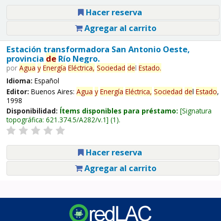
Hacer reserva
Agregar al carrito
Estación transformadora San Antonio Oeste,
provincia
de
Río Negro.
por
Agua
y
Energía
Eléctrica,
Sociedad
de
l
Estado
.
Idioma:
Español
Editor:
Buenos Aires:
Agua
y
Energía
Eléctrica,
Sociedad
de
l
Estado
,
1998
Disponibilidad:
Ítems disponibles para préstamo:
Signatura
topográfica:
621.374.5/A282/v.1
(1).
Hacer reserva
Agregar al carrito