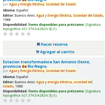
por
Agua
y
Energía
Eléctrica,
Sociedad
de
l
Estado
.
Idioma:
Español
Editor:
Buenos Aires:
Agua
y
Energía
Eléctrica,
Sociedad
de
l
Estado
,
1988
Disponibilidad:
Ítems disponibles para préstamo:
Signatura
topográfica:
621.374.5/A282/v.4
(1).
Hacer reserva
Agregar al carrito
Estacion transformadora San Antonio Oeste,
provincia
de
Río Negro.
por
Agua
y
Energía
Eléctrica,
Sociedad
de
l
Estado
.
Idioma:
Español
Editor:
Buenos Aires:
Agua
y
energía
eléctrica,
sociedad
de
l
estado
, 1988
Disponibilidad:
Ítems disponibles para préstamo:
Signatura
topográfica:
621.374.5/A282/v.3
(1).