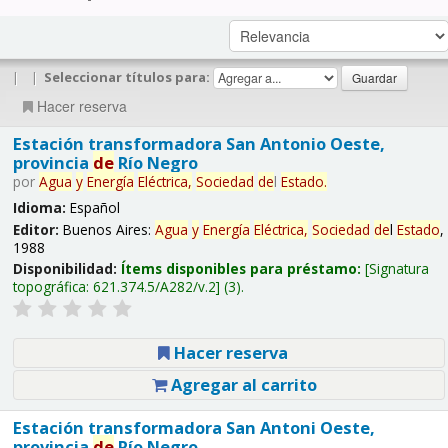
|
|
Seleccionar títulos para:
Hacer reserva
Estación transformadora San Antonio Oeste,
provincia
de
Río Negro
por
Agua
y
Energía
Eléctrica,
Sociedad
de
l
Estado
.
Idioma:
Español
Editor:
Buenos Aires:
Agua
y
Energía
Eléctrica,
Sociedad
de
l
Estado
,
1988
Disponibilidad:
Ítems disponibles para préstamo:
Signatura
topográfica:
621.374.5/A282/v.2
(3).
Hacer reserva
Agregar al carrito
Estación transformadora San Antoni Oeste,
provincia
de
Río Negro