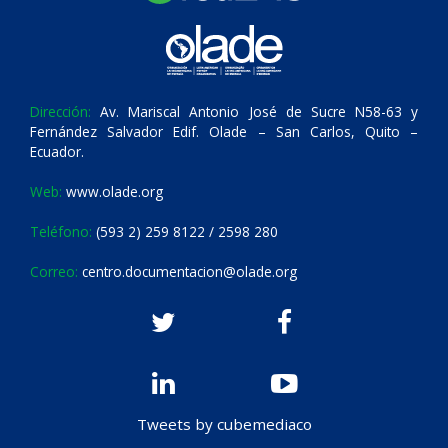
Dirección:
Av. Mariscal Antonio José de Sucre N58-63 y
Fernández Salvador Edif. Olade – San Carlos, Quito –
Ecuador.
Web:
www.olade.org
Teléfono:
(593 2) 259 8122 / 2598 280
Correo:
centro.documentacion@olade.org
Tweets by cubemediaco