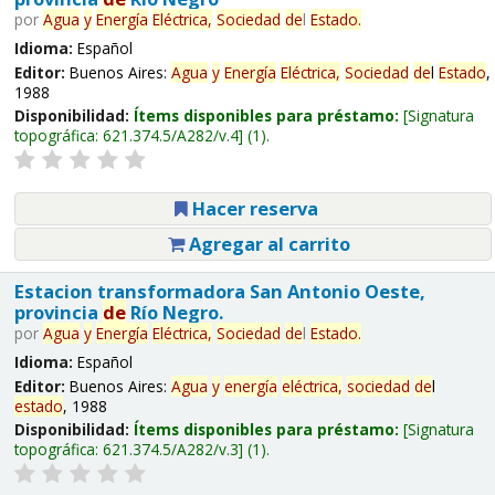
por
Agua
y
Energía
Eléctrica,
Sociedad
de
l
Estado
.
Idioma:
Español
Editor:
Buenos Aires:
Agua
y
Energía
Eléctrica,
Sociedad
de
l
Estado
,
1988
Disponibilidad:
Ítems disponibles para préstamo:
Signatura
topográfica:
621.374.5/A282/v.4
(1).
Hacer reserva
Agregar al carrito
Estacion transformadora San Antonio Oeste,
provincia
de
Río Negro.
por
Agua
y
Energía
Eléctrica,
Sociedad
de
l
Estado
.
Idioma:
Español
Editor:
Buenos Aires:
Agua
y
energía
eléctrica,
sociedad
de
l
estado
, 1988
Disponibilidad:
Ítems disponibles para préstamo:
Signatura
topográfica:
621.374.5/A282/v.3
(1).