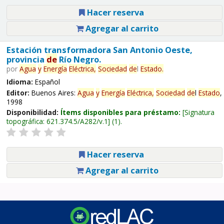
Hacer reserva
Agregar al carrito
Estación transformadora San Antonio Oeste,
provincia
de
Río Negro.
por
Agua
y
Energía
Eléctrica,
Sociedad
de
l
Estado
.
Idioma:
Español
Editor:
Buenos Aires:
Agua
y
Energía
Eléctrica,
Sociedad
de
l
Estado
,
1998
Disponibilidad:
Ítems disponibles para préstamo:
Signatura
topográfica:
621.374.5/A282/v.1
(1).
Hacer reserva
Agregar al carrito