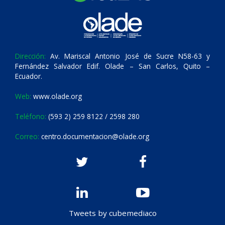
Dirección:
Av. Mariscal Antonio José de Sucre N58-63 y
Fernández Salvador Edif. Olade – San Carlos, Quito –
Ecuador.
Web:
www.olade.org
Teléfono:
(593 2) 259 8122 / 2598 280
Correo:
centro.documentacion@olade.org
Tweets by cubemediaco