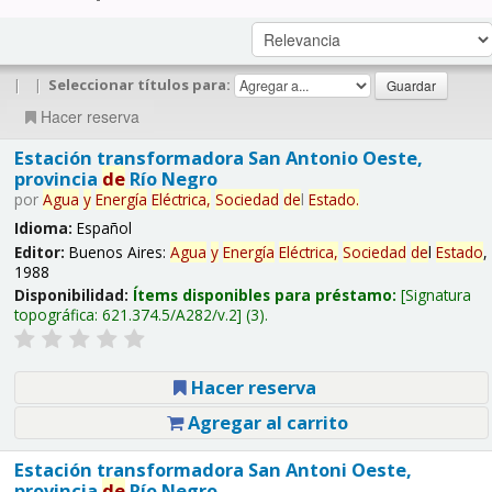
|
|
Seleccionar títulos para:
Hacer reserva
Estación transformadora San Antonio Oeste,
provincia
de
Río Negro
por
Agua
y
Energía
Eléctrica,
Sociedad
de
l
Estado
.
Idioma:
Español
Editor:
Buenos Aires:
Agua
y
Energía
Eléctrica,
Sociedad
de
l
Estado
,
1988
Disponibilidad:
Ítems disponibles para préstamo:
Signatura
topográfica:
621.374.5/A282/v.2
(3).
Hacer reserva
Agregar al carrito
Estación transformadora San Antoni Oeste,
provincia
de
Río Negro