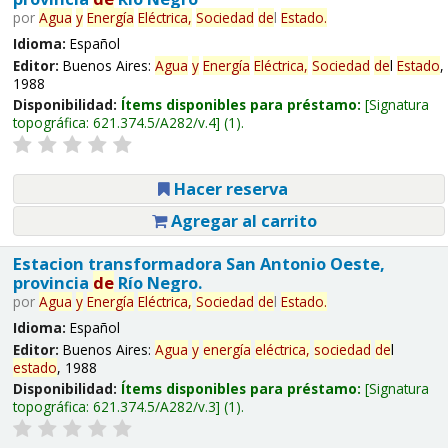
por
Agua
y
Energía
Eléctrica,
Sociedad
de
l
Estado
.
Idioma:
Español
Editor:
Buenos Aires:
Agua
y
Energía
Eléctrica,
Sociedad
de
l
Estado
,
1988
Disponibilidad:
Ítems disponibles para préstamo:
Signatura
topográfica:
621.374.5/A282/v.4
(1).
Hacer reserva
Agregar al carrito
Estacion transformadora San Antonio Oeste,
provincia
de
Río Negro.
por
Agua
y
Energía
Eléctrica,
Sociedad
de
l
Estado
.
Idioma:
Español
Editor:
Buenos Aires:
Agua
y
energía
eléctrica,
sociedad
de
l
estado
, 1988
Disponibilidad:
Ítems disponibles para préstamo:
Signatura
topográfica:
621.374.5/A282/v.3
(1).