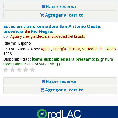
Hacer reserva
Agregar al carrito
Estación transformadora San Antonio Oeste,
provincia
de
Río Negro.
por
Agua
y
Energía
Eléctrica,
Sociedad
de
l
Estado
.
Idioma:
Español
Editor:
Buenos Aires:
Agua
y
Energía
Eléctrica,
Sociedad
de
l
Estado
,
1998
Disponibilidad:
Ítems disponibles para préstamo:
Signatura
topográfica:
621.374.5/A282/v.1
(1).
Hacer reserva
Agregar al carrito