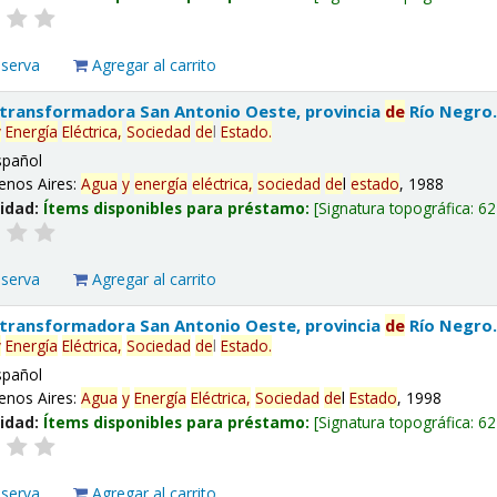
eserva
Agregar al carrito
 transformadora San Antonio Oeste, provincia
de
Río Negro
y
Energía
Eléctrica,
Sociedad
de
l
Estado
.
spañol
enos Aires:
Agua
y
energía
eléctrica,
sociedad
de
l
estado
, 1988
lidad:
Ítems disponibles para préstamo:
Signatura topográfica:
62
eserva
Agregar al carrito
 transformadora San Antonio Oeste, provincia
de
Río Negro
y
Energía
Eléctrica,
Sociedad
de
l
Estado
.
spañol
enos Aires:
Agua
y
Energía
Eléctrica,
Sociedad
de
l
Estado
, 1998
lidad:
Ítems disponibles para préstamo:
Signatura topográfica:
62
eserva
Agregar al carrito