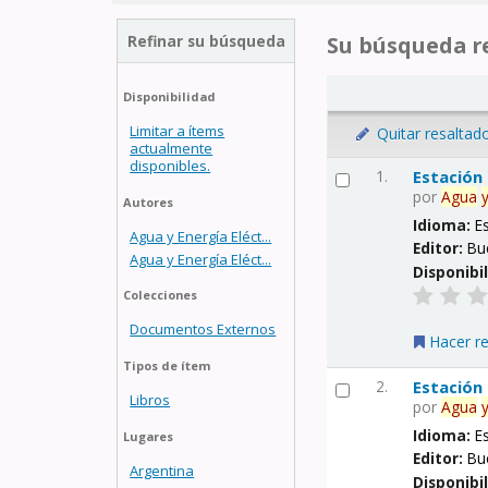
Refinar su búsqueda
Su búsqueda re
Disponibilidad
Limitar a ítems
Quitar resaltad
actualmente
disponibles.
1.
Estación
por
Agua
Autores
Idioma:
E
Agua y Energía Eléct...
Editor:
Bu
Agua y Energía Eléct...
Disponibi
Colecciones
Documentos Externos
Hacer r
Tipos de ítem
2.
Estación
Libros
por
Agua
Idioma:
E
Lugares
Editor:
Bu
Argentina
Disponibi