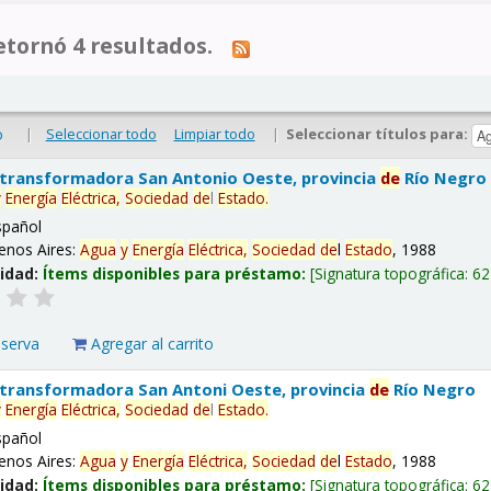
tornó 4 resultados.
|
Seleccionar todo
Limpiar todo
|
Seleccionar títulos para:
o
 transformadora San Antonio Oeste, provincia
de
Río Negro
y
Energía
Eléctrica,
Sociedad
de
l
Estado
.
spañol
enos Aires:
Agua
y
Energía
Eléctrica,
Sociedad
de
l
Estado
, 1988
lidad:
Ítems disponibles para préstamo:
Signatura topográfica:
62
eserva
Agregar al carrito
 transformadora San Antoni Oeste, provincia
de
Río Negro
y
Energía
Eléctrica,
Sociedad
de
l
Estado
.
spañol
enos Aires:
Agua
y
Energía
Eléctrica,
Sociedad
de
l
Estado
, 1988
lidad:
Ítems disponibles para préstamo:
Signatura topográfica:
62