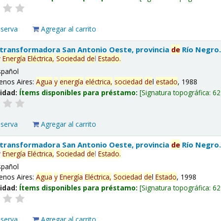
eserva
Agregar al carrito
 transformadora San Antonio Oeste, provincia
de
Río Negro
y
Energía
Eléctrica,
Sociedad
de
l
Estado
.
spañol
enos Aires:
Agua
y
energía
eléctrica,
sociedad
de
l
estado
, 1988
lidad:
Ítems disponibles para préstamo:
Signatura topográfica:
62
eserva
Agregar al carrito
 transformadora San Antonio Oeste, provincia
de
Río Negro
y
Energía
Eléctrica,
Sociedad
de
l
Estado
.
spañol
enos Aires:
Agua
y
Energía
Eléctrica,
Sociedad
de
l
Estado
, 1998
lidad:
Ítems disponibles para préstamo:
Signatura topográfica:
62
eserva
Agregar al carrito