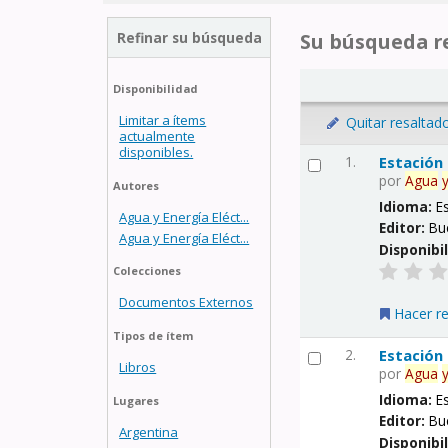
Refinar su búsqueda
Su búsqueda re
Disponibilidad
Limitar a ítems
Quitar resaltad
actualmente
disponibles.
1.
Estación
por
Agua
Autores
Idioma:
E
Agua y Energía Eléct...
Editor:
Bu
Agua y Energía Eléct...
Disponibi
Colecciones
Documentos Externos
Hacer r
Tipos de ítem
2.
Estación
Libros
por
Agua
Idioma:
E
Lugares
Editor:
Bu
Argentina
Disponibi