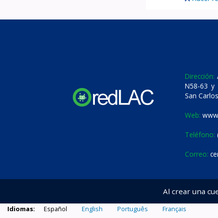
Dirección:
A
N58-63 y 
San Carlos
Web:
www.
Teléfono:
Correo:
ce
Al crear una cu
Idiomas:
Español
English
Português
Français