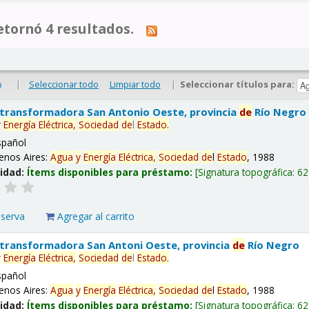
tornó 4 resultados.
|
Seleccionar todo
Limpiar todo
|
Seleccionar títulos para:
o
 transformadora San Antonio Oeste, provincia
de
Río Negro
y
Energía
Eléctrica,
Sociedad
de
l
Estado
.
spañol
enos Aires:
Agua
y
Energía
Eléctrica,
Sociedad
de
l
Estado
, 1988
lidad:
Ítems disponibles para préstamo:
Signatura topográfica:
62
eserva
Agregar al carrito
 transformadora San Antoni Oeste, provincia
de
Río Negro
y
Energía
Eléctrica,
Sociedad
de
l
Estado
.
spañol
enos Aires:
Agua
y
Energía
Eléctrica,
Sociedad
de
l
Estado
, 1988
lidad:
Ítems disponibles para préstamo:
Signatura topográfica:
62