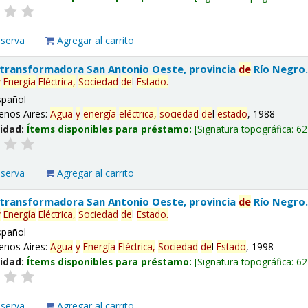
eserva
Agregar al carrito
 transformadora San Antonio Oeste, provincia
de
Río Negro
y
Energía
Eléctrica,
Sociedad
de
l
Estado
.
spañol
enos Aires:
Agua
y
energía
eléctrica,
sociedad
de
l
estado
, 1988
lidad:
Ítems disponibles para préstamo:
Signatura topográfica:
62
eserva
Agregar al carrito
 transformadora San Antonio Oeste, provincia
de
Río Negro
y
Energía
Eléctrica,
Sociedad
de
l
Estado
.
spañol
enos Aires:
Agua
y
Energía
Eléctrica,
Sociedad
de
l
Estado
, 1998
lidad:
Ítems disponibles para préstamo:
Signatura topográfica:
62
eserva
Agregar al carrito