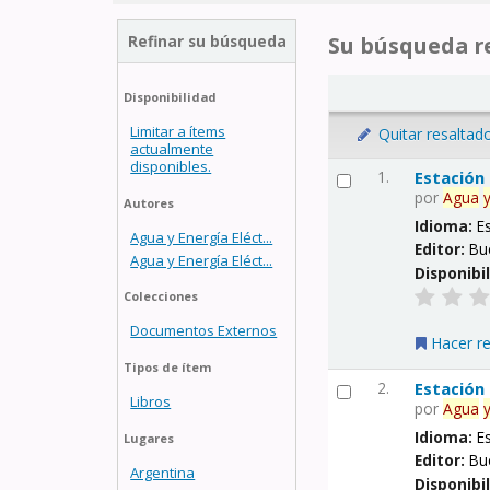
Refinar su búsqueda
Su búsqueda re
Disponibilidad
Limitar a ítems
Quitar resaltad
actualmente
disponibles.
1.
Estación
por
Agua
Autores
Idioma:
E
Agua y Energía Eléct...
Editor:
Bu
Agua y Energía Eléct...
Disponibi
Colecciones
Documentos Externos
Hacer r
Tipos de ítem
2.
Estación
Libros
por
Agua
Idioma:
E
Lugares
Editor:
Bu
Argentina
Disponibi