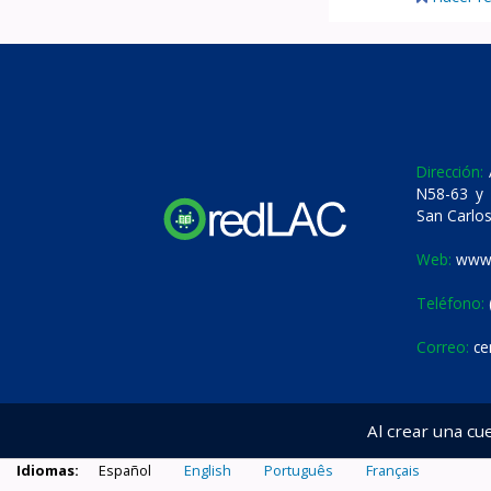
Dirección:
A
N58-63 y 
San Carlos
Web:
www.
Teléfono:
Correo:
ce
Al crear una cu
Idiomas:
Español
English
Português
Français