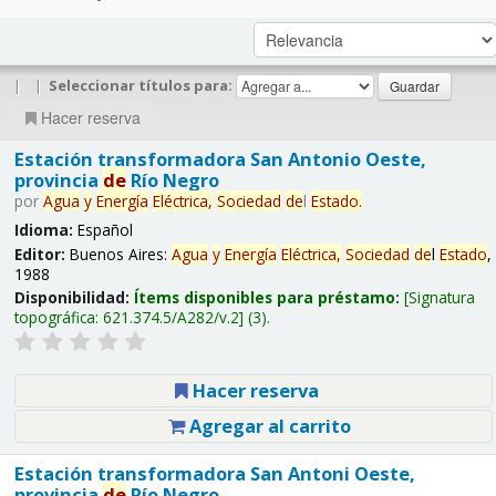
|
|
Seleccionar títulos para:
Hacer reserva
Estación transformadora San Antonio Oeste,
provincia
de
Río Negro
por
Agua
y
Energía
Eléctrica,
Sociedad
de
l
Estado
.
Idioma:
Español
Editor:
Buenos Aires:
Agua
y
Energía
Eléctrica,
Sociedad
de
l
Estado
,
1988
Disponibilidad:
Ítems disponibles para préstamo:
Signatura
topográfica:
621.374.5/A282/v.2
(3).
Hacer reserva
Agregar al carrito
Estación transformadora San Antoni Oeste,
provincia
de
Río Negro