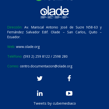
Dirección:
Av. Mariscal Antonio José de Sucre N58-63 y
Fernández Salvador Edif. Olade – San Carlos, Quito –
Ecuador.
Web:
www.olade.org
Teléfono:
(593 2) 259 8122 / 2598 280
Correo:
centro.documentacion@olade.org
Tweets by cubemediaco