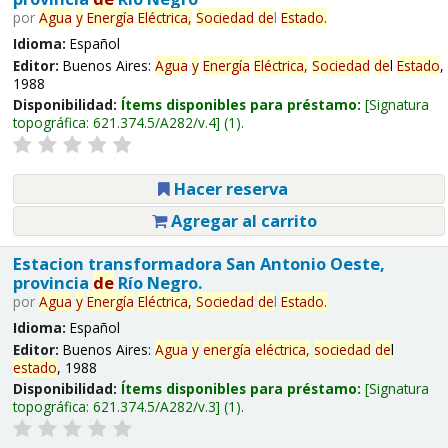
por
Agua
y
Energía
Eléctrica,
Sociedad
de
l
Estado
.
Idioma:
Español
Editor:
Buenos Aires:
Agua
y
Energía
Eléctrica,
Sociedad
de
l
Estado
,
1988
Disponibilidad:
Ítems disponibles para préstamo:
Signatura
topográfica:
621.374.5/A282/v.4
(1).
Hacer reserva
Agregar al carrito
Estacion transformadora San Antonio Oeste,
provincia
de
Río Negro.
por
Agua
y
Energía
Eléctrica,
Sociedad
de
l
Estado
.
Idioma:
Español
Editor:
Buenos Aires:
Agua
y
energía
eléctrica,
sociedad
de
l
estado
, 1988
Disponibilidad:
Ítems disponibles para préstamo:
Signatura
topográfica:
621.374.5/A282/v.3
(1).