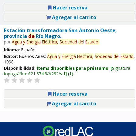
Hacer reserva
Agregar al carrito
Estación transformadora San Antonio Oeste,
provincia
de
Río Negro.
por
Agua
y
Energía
Eléctrica,
Sociedad
de
l
Estado
.
Idioma:
Español
Editor:
Buenos Aires:
Agua
y
Energía
Eléctrica,
Sociedad
de
l
Estado
,
1998
Disponibilidad:
Ítems disponibles para préstamo:
Signatura
topográfica:
621.374.5/A282/v.1
(1).
Hacer reserva
Agregar al carrito