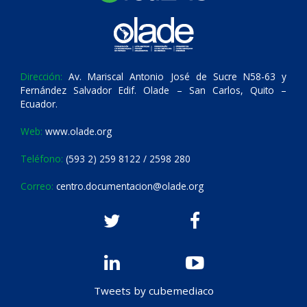
Dirección:
Av. Mariscal Antonio José de Sucre N58-63 y
Fernández Salvador Edif. Olade – San Carlos, Quito –
Ecuador.
Web:
www.olade.org
Teléfono:
(593 2) 259 8122 / 2598 280
Correo:
centro.documentacion@olade.org
Tweets by cubemediaco