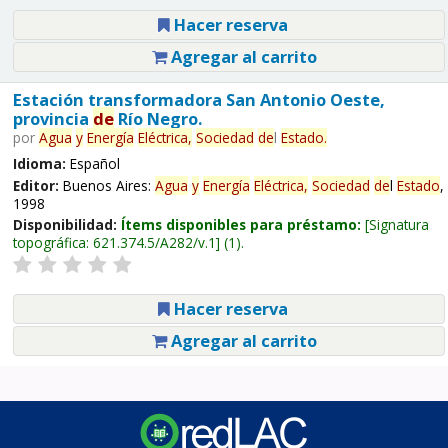
Hacer reserva
Agregar al carrito
Estación transformadora San Antonio Oeste,
provincia
de
Río Negro.
por
Agua
y
Energía
Eléctrica,
Sociedad
de
l
Estado
.
Idioma:
Español
Editor:
Buenos Aires:
Agua
y
Energía
Eléctrica,
Sociedad
de
l
Estado
,
1998
Disponibilidad:
Ítems disponibles para préstamo:
Signatura
topográfica:
621.374.5/A282/v.1
(1).
Hacer reserva
Agregar al carrito