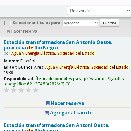
|
|
Seleccionar títulos para:
Hacer reserva
Estación transformadora San Antonio Oeste,
provincia
de
Río Negro
por
Agua
y
Energía
Eléctrica,
Sociedad
de
l
Estado
.
Idioma:
Español
Editor:
Buenos Aires:
Agua
y
Energía
Eléctrica,
Sociedad
de
l
Estado
,
1988
Disponibilidad:
Ítems disponibles para préstamo:
Signatura
topográfica:
621.374.5/A282/v.2
(3).
Hacer reserva
Agregar al carrito
Estación transformadora San Antoni Oeste,
provincia
de
Río Negro