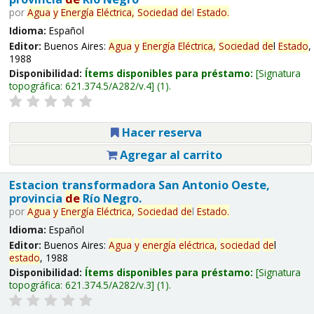
por
Agua
y
Energía
Eléctrica,
Sociedad
de
l
Estado
.
Idioma:
Español
Editor:
Buenos Aires:
Agua
y
Energía
Eléctrica,
Sociedad
de
l
Estado
,
1988
Disponibilidad:
Ítems disponibles para préstamo:
Signatura
topográfica:
621.374.5/A282/v.4
(1).
Hacer reserva
Agregar al carrito
Estacion transformadora San Antonio Oeste,
provincia
de
Río Negro.
por
Agua
y
Energía
Eléctrica,
Sociedad
de
l
Estado
.
Idioma:
Español
Editor:
Buenos Aires:
Agua
y
energía
eléctrica,
sociedad
de
l
estado
, 1988
Disponibilidad:
Ítems disponibles para préstamo:
Signatura
topográfica:
621.374.5/A282/v.3
(1).