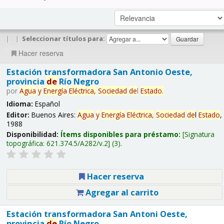
|
|
Seleccionar títulos para:
Hacer reserva
Estación transformadora San Antonio Oeste,
provincia
de
Río Negro
por
Agua
y
Energía
Eléctrica,
Sociedad
de
l
Estado
.
Idioma:
Español
Editor:
Buenos Aires:
Agua
y
Energía
Eléctrica,
Sociedad
de
l
Estado
,
1988
Disponibilidad:
Ítems disponibles para préstamo:
Signatura
topográfica:
621.374.5/A282/v.2
(3).
Hacer reserva
Agregar al carrito
Estación transformadora San Antoni Oeste,
provincia
de
Río Negro