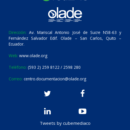
Dirección:
Av. Mariscal Antonio José de Sucre N58-63 y
Fernández Salvador Edif. Olade – San Carlos, Quito –
Ecuador.
Web:
www.olade.org
Teléfono:
(593 2) 259 8122 / 2598 280
Correo:
centro.documentacion@olade.org
Tweets by cubemediaco