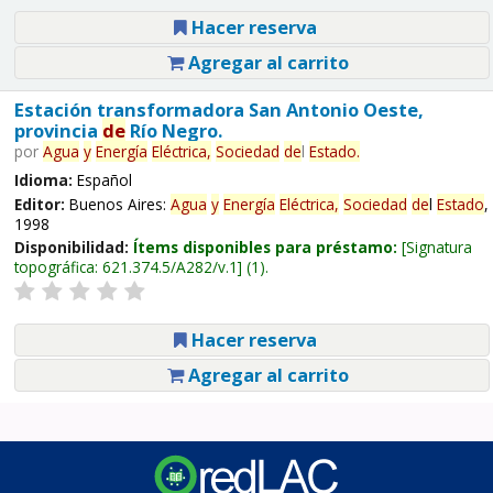
Hacer reserva
Agregar al carrito
Estación transformadora San Antonio Oeste,
provincia
de
Río Negro.
por
Agua
y
Energía
Eléctrica,
Sociedad
de
l
Estado
.
Idioma:
Español
Editor:
Buenos Aires:
Agua
y
Energía
Eléctrica,
Sociedad
de
l
Estado
,
1998
Disponibilidad:
Ítems disponibles para préstamo:
Signatura
topográfica:
621.374.5/A282/v.1
(1).
Hacer reserva
Agregar al carrito