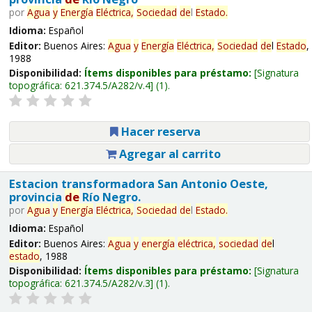
por
Agua
y
Energía
Eléctrica,
Sociedad
de
l
Estado
.
Idioma:
Español
Editor:
Buenos Aires:
Agua
y
Energía
Eléctrica,
Sociedad
de
l
Estado
,
1988
Disponibilidad:
Ítems disponibles para préstamo:
Signatura
topográfica:
621.374.5/A282/v.4
(1).
Hacer reserva
Agregar al carrito
Estacion transformadora San Antonio Oeste,
provincia
de
Río Negro.
por
Agua
y
Energía
Eléctrica,
Sociedad
de
l
Estado
.
Idioma:
Español
Editor:
Buenos Aires:
Agua
y
energía
eléctrica,
sociedad
de
l
estado
, 1988
Disponibilidad:
Ítems disponibles para préstamo:
Signatura
topográfica:
621.374.5/A282/v.3
(1).