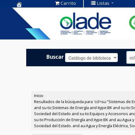
Carrito
Listas
Centro de
Documentación
OLADE -
Buscar
Inicio
›
Resultados de la búsqueda para 'ccl=su:"Sistemas de E
and su-to:Sistemas de Energía and itype:BK and su-to:Si
Sociedad del Estado and su-to:Equipos y Accesorios and 
su-to:Producción de Energía and itype:BK and au:Agua y 
Sociedad del Estado. and au:Agua y Energía Eléctrica, S