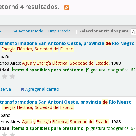
tornó 4 resultados.
|
Seleccionar todo
Limpiar todo
|
Seleccionar títulos para:
o
 transformadora San Antonio Oeste, provincia
de
Río Negro
y
Energía
Eléctrica,
Sociedad
de
l
Estado
.
spañol
enos Aires:
Agua
y
Energía
Eléctrica,
Sociedad
de
l
Estado
, 1988
lidad:
Ítems disponibles para préstamo:
Signatura topográfica:
62
eserva
Agregar al carrito
 transformadora San Antoni Oeste, provincia
de
Río Negro
y
Energía
Eléctrica,
Sociedad
de
l
Estado
.
spañol
enos Aires:
Agua
y
Energía
Eléctrica,
Sociedad
de
l
Estado
, 1988
lidad:
Ítems disponibles para préstamo:
Signatura topográfica:
62