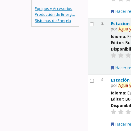
Equipos y Accesorios
Hacer r
Producción de Energí...
Sistemas de Energía
3.
Estacion
por
Agua
Idioma:
E
Editor:
Bu
Disponibi
Hacer r
4.
Estación
por
Agua
Idioma:
E
Editor:
Bu
Disponibi
Hacer r