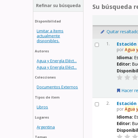
Refinar su búsqueda
Su búsqueda re
Disponibilidad
Limitar a ítems
Quitar resaltad
actualmente
disponibles.
1.
Estación
por
Agua
Autores
Idioma:
E
Agua y Energía Eléct...
Editor:
Bu
Agua y Energía Eléct...
Disponibi
Colecciones
Documentos Externos
Hacer r
Tipos de ítem
2.
Estación
Libros
por
Agua
Idioma:
E
Lugares
Editor:
Bu
Argentina
Disponibi
Temas