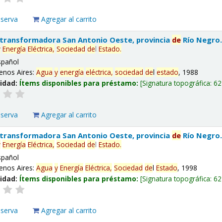
eserva
Agregar al carrito
 transformadora San Antonio Oeste, provincia
de
Río Negro
y
Energía
Eléctrica,
Sociedad
de
l
Estado
.
spañol
enos Aires:
Agua
y
energía
eléctrica,
sociedad
de
l
estado
, 1988
lidad:
Ítems disponibles para préstamo:
Signatura topográfica:
62
eserva
Agregar al carrito
 transformadora San Antonio Oeste, provincia
de
Río Negro
y
Energía
Eléctrica,
Sociedad
de
l
Estado
.
spañol
enos Aires:
Agua
y
Energía
Eléctrica,
Sociedad
de
l
Estado
, 1998
lidad:
Ítems disponibles para préstamo:
Signatura topográfica:
62
eserva
Agregar al carrito