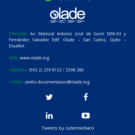
Dirección:
Av. Mariscal Antonio José de Sucre N58-63 y
Fernández Salvador Edif. Olade – San Carlos, Quito –
Ecuador.
Web:
www.olade.org
Teléfono:
(593 2) 259 8122 / 2598 280
Correo:
centro.documentacion@olade.org
Tweets by cubemediaco