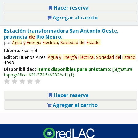
Hacer reserva
Agregar al carrito
Estación transformadora San Antonio Oeste,
provincia
de
Río Negro.
por
Agua
y
Energía
Eléctrica,
Sociedad
de
l
Estado
.
Idioma:
Español
Editor:
Buenos Aires:
Agua
y
Energía
Eléctrica,
Sociedad
de
l
Estado
,
1998
Disponibilidad:
Ítems disponibles para préstamo:
Signatura
topográfica:
621.374.5/A282/v.1
(1).
Hacer reserva
Agregar al carrito