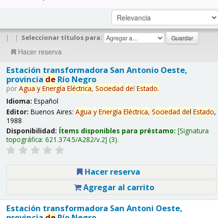
|
|
Seleccionar títulos para:
Hacer reserva
Estación transformadora San Antonio Oeste,
provincia
de
Río Negro
por
Agua
y
Energía
Eléctrica,
Sociedad
de
l
Estado
.
Idioma:
Español
Editor:
Buenos Aires:
Agua
y
Energía
Eléctrica,
Sociedad
de
l
Estado
,
1988
Disponibilidad:
Ítems disponibles para préstamo:
Signatura
topográfica:
621.374.5/A282/v.2
(3).
Hacer reserva
Agregar al carrito
Estación transformadora San Antoni Oeste,
provincia
de
Río Negro