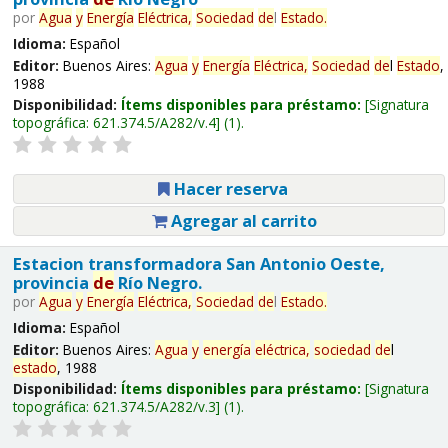
por
Agua
y
Energía
Eléctrica,
Sociedad
de
l
Estado
.
Idioma:
Español
Editor:
Buenos Aires:
Agua
y
Energía
Eléctrica,
Sociedad
de
l
Estado
,
1988
Disponibilidad:
Ítems disponibles para préstamo:
Signatura
topográfica:
621.374.5/A282/v.4
(1).
Hacer reserva
Agregar al carrito
Estacion transformadora San Antonio Oeste,
provincia
de
Río Negro.
por
Agua
y
Energía
Eléctrica,
Sociedad
de
l
Estado
.
Idioma:
Español
Editor:
Buenos Aires:
Agua
y
energía
eléctrica,
sociedad
de
l
estado
, 1988
Disponibilidad:
Ítems disponibles para préstamo:
Signatura
topográfica:
621.374.5/A282/v.3
(1).