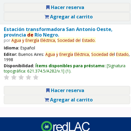
Hacer reserva
Agregar al carrito
Estación transformadora San Antonio Oeste,
provincia
de
Río Negro.
por
Agua
y
Energía
Eléctrica,
Sociedad
de
l
Estado
.
Idioma:
Español
Editor:
Buenos Aires:
Agua
y
Energía
Eléctrica,
Sociedad
de
l
Estado
,
1998
Disponibilidad:
Ítems disponibles para préstamo:
Signatura
topográfica:
621.374.5/A282/v.1
(1).
Hacer reserva
Agregar al carrito