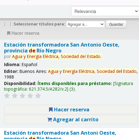
|
|
Seleccionar títulos para:
Hacer reserva
Estación transformadora San Antonio Oeste,
provincia
de
Río Negro
por
Agua
y
Energía
Eléctrica,
Sociedad
de
l
Estado
.
Idioma:
Español
Editor:
Buenos Aires:
Agua
y
Energía
Eléctrica,
Sociedad
de
l
Estado
,
1988
Disponibilidad:
Ítems disponibles para préstamo:
Signatura
topográfica:
621.374.5/A282/v.2
(3).
Hacer reserva
Agregar al carrito
Estación transformadora San Antoni Oeste,
provincia
de
Río Negro