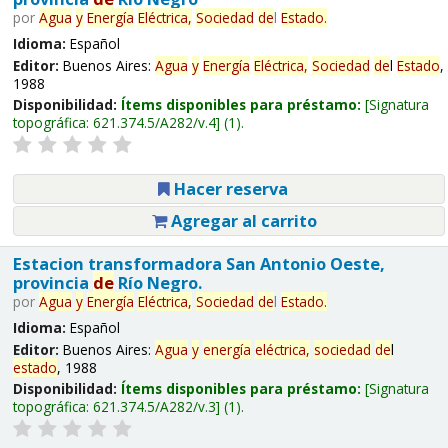
por
Agua
y
Energía
Eléctrica,
Sociedad
de
l
Estado
.
Idioma:
Español
Editor:
Buenos Aires:
Agua
y
Energía
Eléctrica,
Sociedad
de
l
Estado
,
1988
Disponibilidad:
Ítems disponibles para préstamo:
Signatura
topográfica:
621.374.5/A282/v.4
(1).
Hacer reserva
Agregar al carrito
Estacion transformadora San Antonio Oeste,
provincia
de
Río Negro.
por
Agua
y
Energía
Eléctrica,
Sociedad
de
l
Estado
.
Idioma:
Español
Editor:
Buenos Aires:
Agua
y
energía
eléctrica,
sociedad
de
l
estado
, 1988
Disponibilidad:
Ítems disponibles para préstamo:
Signatura
topográfica:
621.374.5/A282/v.3
(1).