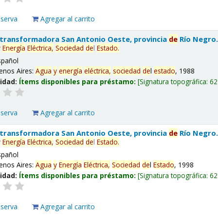
eserva
Agregar al carrito
 transformadora San Antonio Oeste, provincia
de
Río Negro
y
Energía
Eléctrica,
Sociedad
de
l
Estado
.
spañol
enos Aires:
Agua
y
energía
eléctrica,
sociedad
de
l
estado
, 1988
lidad:
Ítems disponibles para préstamo:
Signatura topográfica:
62
eserva
Agregar al carrito
 transformadora San Antonio Oeste, provincia
de
Río Negro
y
Energía
Eléctrica,
Sociedad
de
l
Estado
.
spañol
enos Aires:
Agua
y
Energía
Eléctrica,
Sociedad
de
l
Estado
, 1998
lidad:
Ítems disponibles para préstamo:
Signatura topográfica:
62
eserva
Agregar al carrito