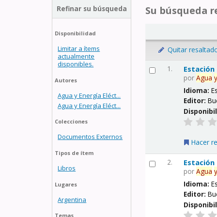
Refinar su búsqueda
Su búsqueda re
Disponibilidad
Limitar a ítems
Quitar resaltad
actualmente
disponibles.
1.
Estación
por
Agua
Autores
Idioma:
E
Agua y Energía Eléct...
Editor:
Bu
Agua y Energía Eléct...
Disponibi
Colecciones
Documentos Externos
Hacer r
Tipos de ítem
2.
Estación
Libros
por
Agua
Idioma:
E
Lugares
Editor:
Bu
Argentina
Disponibi
Temas