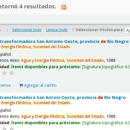
tornó 4 resultados.
|
Seleccionar todo
Limpiar todo
|
Seleccionar títulos para:
o
 transformadora San Antonio Oeste, provincia
de
Río Negro
y
Energía
Eléctrica,
Sociedad
de
l
Estado
.
spañol
enos Aires:
Agua
y
Energía
Eléctrica,
Sociedad
de
l
Estado
, 1988
lidad:
Ítems disponibles para préstamo:
Signatura topográfica:
62
eserva
Agregar al carrito
 transformadora San Antoni Oeste, provincia
de
Río Negro
y
Energía
Eléctrica,
Sociedad
de
l
Estado
.
spañol
enos Aires:
Agua
y
Energía
Eléctrica,
Sociedad
de
l
Estado
, 1988
lidad:
Ítems disponibles para préstamo:
Signatura topográfica:
62