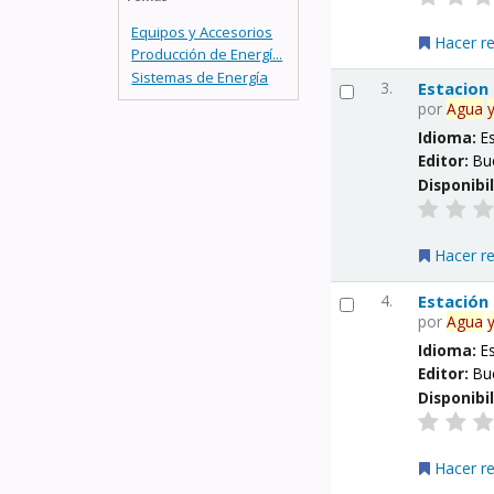
Equipos y Accesorios
Hacer r
Producción de Energí...
Sistemas de Energía
3.
Estacion
por
Agua
Idioma:
E
Editor:
Bu
Disponibi
Hacer r
4.
Estación
por
Agua
Idioma:
E
Editor:
Bu
Disponibi
Hacer r