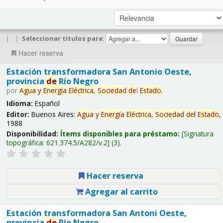
|
|
Seleccionar títulos para:
Hacer reserva
Estación transformadora San Antonio Oeste,
provincia
de
Río Negro
por
Agua
y
Energía
Eléctrica,
Sociedad
de
l
Estado
.
Idioma:
Español
Editor:
Buenos Aires:
Agua
y
Energía
Eléctrica,
Sociedad
de
l
Estado
,
1988
Disponibilidad:
Ítems disponibles para préstamo:
Signatura
topográfica:
621.374.5/A282/v.2
(3).
Hacer reserva
Agregar al carrito
Estación transformadora San Antoni Oeste,
provincia
de
Río Negro