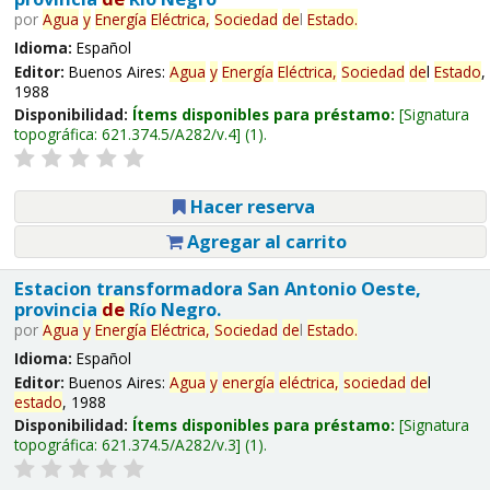
por
Agua
y
Energía
Eléctrica,
Sociedad
de
l
Estado
.
Idioma:
Español
Editor:
Buenos Aires:
Agua
y
Energía
Eléctrica,
Sociedad
de
l
Estado
,
1988
Disponibilidad:
Ítems disponibles para préstamo:
Signatura
topográfica:
621.374.5/A282/v.4
(1).
Hacer reserva
Agregar al carrito
Estacion transformadora San Antonio Oeste,
provincia
de
Río Negro.
por
Agua
y
Energía
Eléctrica,
Sociedad
de
l
Estado
.
Idioma:
Español
Editor:
Buenos Aires:
Agua
y
energía
eléctrica,
sociedad
de
l
estado
, 1988
Disponibilidad:
Ítems disponibles para préstamo:
Signatura
topográfica:
621.374.5/A282/v.3
(1).