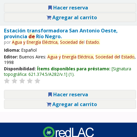
Hacer reserva
Agregar al carrito
Estación transformadora San Antonio Oeste,
provincia
de
Río Negro.
por
Agua
y
Energía
Eléctrica,
Sociedad
de
l
Estado
.
Idioma:
Español
Editor:
Buenos Aires:
Agua
y
Energía
Eléctrica,
Sociedad
de
l
Estado
,
1998
Disponibilidad:
Ítems disponibles para préstamo:
Signatura
topográfica:
621.374.5/A282/v.1
(1).
Hacer reserva
Agregar al carrito