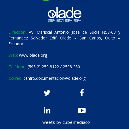
Dirección:
Av. Mariscal Antonio José de Sucre N58-63 y
Fernández Salvador Edif. Olade – San Carlos, Quito –
Ecuador.
Web:
www.olade.org
Teléfono:
(593 2) 259 8122 / 2598 280
Correo:
centro.documentacion@olade.org
Tweets by cubemediaco