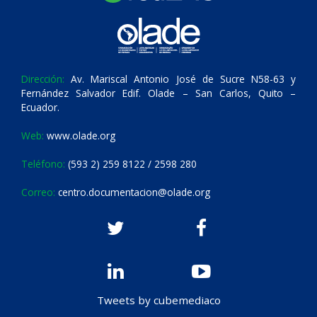
Dirección:
Av. Mariscal Antonio José de Sucre N58-63 y
Fernández Salvador Edif. Olade – San Carlos, Quito –
Ecuador.
Web:
www.olade.org
Teléfono:
(593 2) 259 8122 / 2598 280
Correo:
centro.documentacion@olade.org
Tweets by cubemediaco