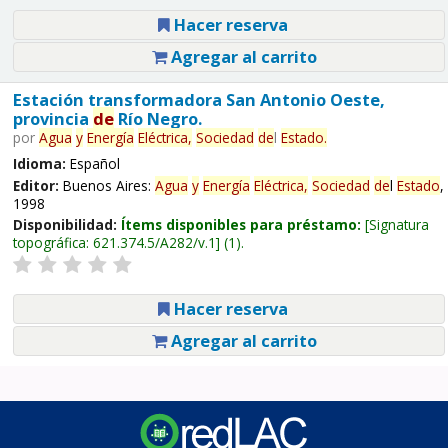
Hacer reserva
Agregar al carrito
Estación transformadora San Antonio Oeste,
provincia
de
Río Negro.
por
Agua
y
Energía
Eléctrica,
Sociedad
de
l
Estado
.
Idioma:
Español
Editor:
Buenos Aires:
Agua
y
Energía
Eléctrica,
Sociedad
de
l
Estado
,
1998
Disponibilidad:
Ítems disponibles para préstamo:
Signatura
topográfica:
621.374.5/A282/v.1
(1).
Hacer reserva
Agregar al carrito