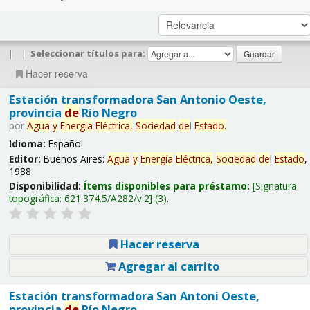
|
|
Seleccionar títulos para:
Hacer reserva
Estación transformadora San Antonio Oeste,
provincia
de
Río Negro
por
Agua
y
Energía
Eléctrica,
Sociedad
de
l
Estado
.
Idioma:
Español
Editor:
Buenos Aires:
Agua
y
Energía
Eléctrica,
Sociedad
de
l
Estado
,
1988
Disponibilidad:
Ítems disponibles para préstamo:
Signatura
topográfica:
621.374.5/A282/v.2
(3).
Hacer reserva
Agregar al carrito
Estación transformadora San Antoni Oeste,
provincia
de
Río Negro