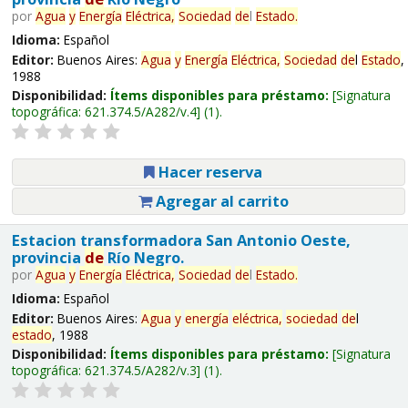
por
Agua
y
Energía
Eléctrica,
Sociedad
de
l
Estado
.
Idioma:
Español
Editor:
Buenos Aires:
Agua
y
Energía
Eléctrica,
Sociedad
de
l
Estado
,
1988
Disponibilidad:
Ítems disponibles para préstamo:
Signatura
topográfica:
621.374.5/A282/v.4
(1).
Hacer reserva
Agregar al carrito
Estacion transformadora San Antonio Oeste,
provincia
de
Río Negro.
por
Agua
y
Energía
Eléctrica,
Sociedad
de
l
Estado
.
Idioma:
Español
Editor:
Buenos Aires:
Agua
y
energía
eléctrica,
sociedad
de
l
estado
, 1988
Disponibilidad:
Ítems disponibles para préstamo:
Signatura
topográfica:
621.374.5/A282/v.3
(1).