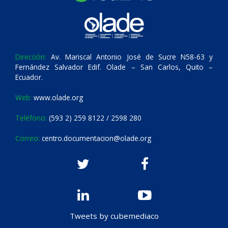
Dirección:
Av. Mariscal Antonio José de Sucre N58-63 y
Fernández Salvador Edif. Olade – San Carlos, Quito –
Ecuador.
Web:
www.olade.org
Teléfono:
(593 2) 259 8122 / 2598 280
Correo:
centro.documentacion@olade.org
Tweets by cubemediaco