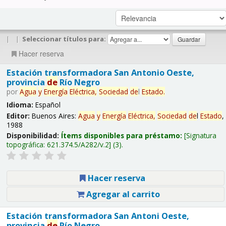
|
|
Seleccionar títulos para:
Hacer reserva
Estación transformadora San Antonio Oeste,
provincia
de
Río Negro
por
Agua
y
Energía
Eléctrica,
Sociedad
de
l
Estado
.
Idioma:
Español
Editor:
Buenos Aires:
Agua
y
Energía
Eléctrica,
Sociedad
de
l
Estado
,
1988
Disponibilidad:
Ítems disponibles para préstamo:
Signatura
topográfica:
621.374.5/A282/v.2
(3).
Hacer reserva
Agregar al carrito
Estación transformadora San Antoni Oeste,
provincia
de
Río Negro