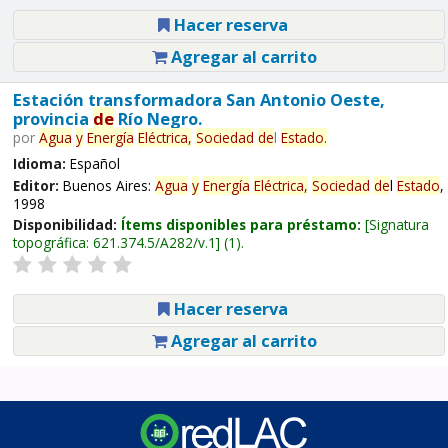
Hacer reserva
Agregar al carrito
Estación transformadora San Antonio Oeste,
provincia
de
Río Negro.
por
Agua
y
Energía
Eléctrica,
Sociedad
de
l
Estado
.
Idioma:
Español
Editor:
Buenos Aires:
Agua
y
Energía
Eléctrica,
Sociedad
de
l
Estado
,
1998
Disponibilidad:
Ítems disponibles para préstamo:
Signatura
topográfica:
621.374.5/A282/v.1
(1).
Hacer reserva
Agregar al carrito