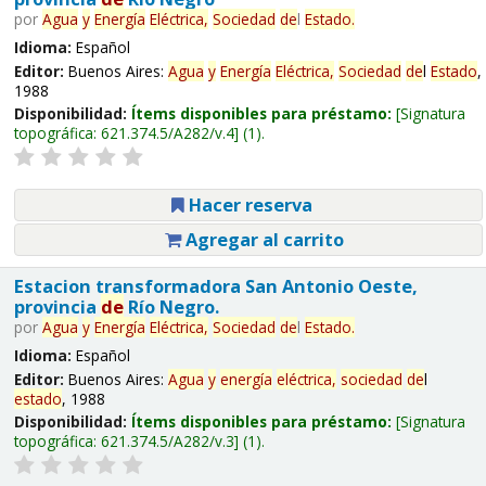
por
Agua
y
Energía
Eléctrica,
Sociedad
de
l
Estado
.
Idioma:
Español
Editor:
Buenos Aires:
Agua
y
Energía
Eléctrica,
Sociedad
de
l
Estado
,
1988
Disponibilidad:
Ítems disponibles para préstamo:
Signatura
topográfica:
621.374.5/A282/v.4
(1).
Hacer reserva
Agregar al carrito
Estacion transformadora San Antonio Oeste,
provincia
de
Río Negro.
por
Agua
y
Energía
Eléctrica,
Sociedad
de
l
Estado
.
Idioma:
Español
Editor:
Buenos Aires:
Agua
y
energía
eléctrica,
sociedad
de
l
estado
, 1988
Disponibilidad:
Ítems disponibles para préstamo:
Signatura
topográfica:
621.374.5/A282/v.3
(1).