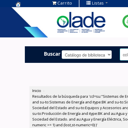
Carrito
Listas
Centro de
Documentación
OLADE -
Buscar
Inicio
›
Resultados de la búsqueda para 'ccl=su:"Sistemas de E
and su-to:Sistemas de Energía and itype:BK and su-to:Si
Sociedad del Estado and su-to:Equipos y Accesorios and 
su-to:Producción de Energía and itype:BK and au:Agua y 
Sociedad del Estado. and au:Agua y Energía Eléctrica, S
numeric >= 1) and (lost,st-numeric=0) )'