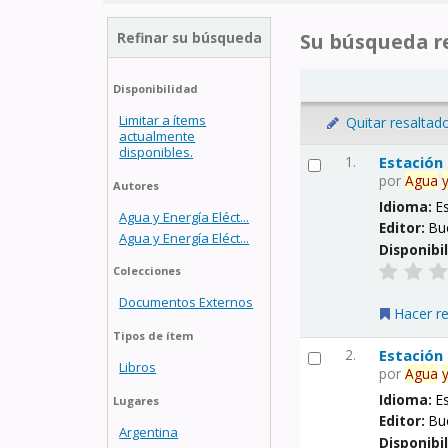
Refinar su búsqueda
Su búsqueda re
Disponibilidad
Limitar a ítems
Quitar resaltad
actualmente
disponibles.
1.
Estación
por
Agua
Autores
Idioma:
E
Agua y Energía Eléct...
Editor:
Bu
Agua y Energía Eléct...
Disponibi
Colecciones
Documentos Externos
Hacer r
Tipos de ítem
2.
Estación
Libros
por
Agua
Idioma:
E
Lugares
Editor:
Bu
Argentina
Disponibi