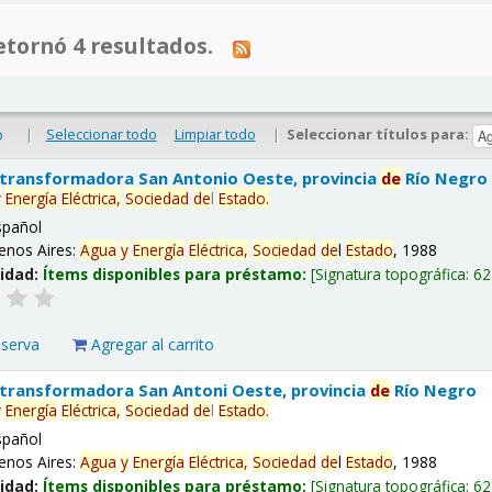
tornó 4 resultados.
|
Seleccionar todo
Limpiar todo
|
Seleccionar títulos para:
o
 transformadora San Antonio Oeste, provincia
de
Río Negro
y
Energía
Eléctrica,
Sociedad
de
l
Estado
.
spañol
enos Aires:
Agua
y
Energía
Eléctrica,
Sociedad
de
l
Estado
, 1988
lidad:
Ítems disponibles para préstamo:
Signatura topográfica:
62
eserva
Agregar al carrito
 transformadora San Antoni Oeste, provincia
de
Río Negro
y
Energía
Eléctrica,
Sociedad
de
l
Estado
.
spañol
enos Aires:
Agua
y
Energía
Eléctrica,
Sociedad
de
l
Estado
, 1988
lidad:
Ítems disponibles para préstamo:
Signatura topográfica:
62