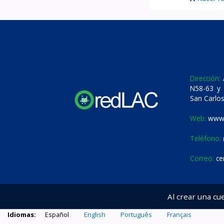
Dirección:
A
N58-63 y 
San Carlos
Web:
www.
Teléfono:
Correo:
ce
Al crear una cu
Idiomas:
Español
English
Português
Français