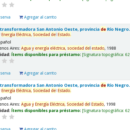
eserva
Agregar al carrito
 transformadora San Antonio Oeste, provincia
de
Río Negro
y
Energía
Eléctrica,
Sociedad
de
l
Estado
.
spañol
enos Aires:
Agua
y
energía
eléctrica,
sociedad
de
l
estado
, 1988
lidad:
Ítems disponibles para préstamo:
Signatura topográfica:
62
eserva
Agregar al carrito
 transformadora San Antonio Oeste, provincia
de
Río Negro
y
Energía
Eléctrica,
Sociedad
de
l
Estado
.
spañol
enos Aires:
Agua
y
Energía
Eléctrica,
Sociedad
de
l
Estado
, 1998
lidad:
Ítems disponibles para préstamo:
Signatura topográfica:
62
eserva
Agregar al carrito