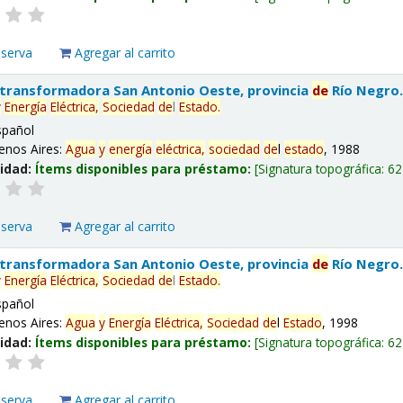
eserva
Agregar al carrito
 transformadora San Antonio Oeste, provincia
de
Río Negro
y
Energía
Eléctrica,
Sociedad
de
l
Estado
.
spañol
enos Aires:
Agua
y
energía
eléctrica,
sociedad
de
l
estado
, 1988
lidad:
Ítems disponibles para préstamo:
Signatura topográfica:
62
eserva
Agregar al carrito
 transformadora San Antonio Oeste, provincia
de
Río Negro
y
Energía
Eléctrica,
Sociedad
de
l
Estado
.
spañol
enos Aires:
Agua
y
Energía
Eléctrica,
Sociedad
de
l
Estado
, 1998
lidad:
Ítems disponibles para préstamo:
Signatura topográfica:
62
eserva
Agregar al carrito