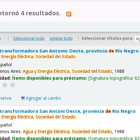
tornó 4 resultados.
|
Seleccionar todo
Limpiar todo
|
Seleccionar títulos para:
o
 transformadora San Antonio Oeste, provincia
de
Río Negro
y
Energía
Eléctrica,
Sociedad
de
l
Estado
.
spañol
enos Aires:
Agua
y
Energía
Eléctrica,
Sociedad
de
l
Estado
, 1988
lidad:
Ítems disponibles para préstamo:
Signatura topográfica:
62
eserva
Agregar al carrito
 transformadora San Antoni Oeste, provincia
de
Río Negro
y
Energía
Eléctrica,
Sociedad
de
l
Estado
.
spañol
enos Aires:
Agua
y
Energía
Eléctrica,
Sociedad
de
l
Estado
, 1988
lidad:
Ítems disponibles para préstamo:
Signatura topográfica:
62