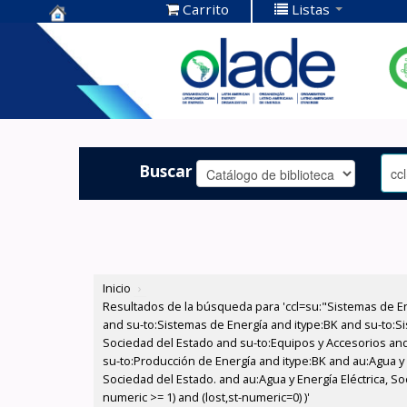
Carrito
Listas
Centro de
Documentación
OLADE -
Buscar
Inicio
›
Resultados de la búsqueda para 'ccl=su:"Sistemas de E
and su-to:Sistemas de Energía and itype:BK and su-to:Si
Sociedad del Estado and su-to:Equipos y Accesorios and 
su-to:Producción de Energía and itype:BK and au:Agua y 
Sociedad del Estado. and au:Agua y Energía Eléctrica, S
numeric >= 1) and (lost,st-numeric=0) )'