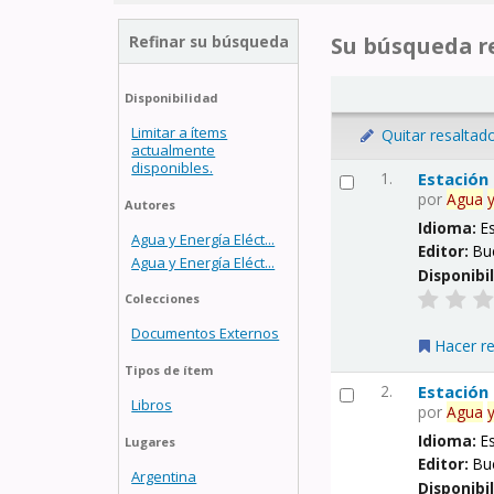
Refinar su búsqueda
Su búsqueda re
Disponibilidad
Limitar a ítems
Quitar resaltad
actualmente
disponibles.
1.
Estación
por
Agua
Autores
Idioma:
E
Agua y Energía Eléct...
Editor:
Bu
Agua y Energía Eléct...
Disponibi
Colecciones
Documentos Externos
Hacer r
Tipos de ítem
2.
Estación
Libros
por
Agua
Idioma:
E
Lugares
Editor:
Bu
Argentina
Disponibi