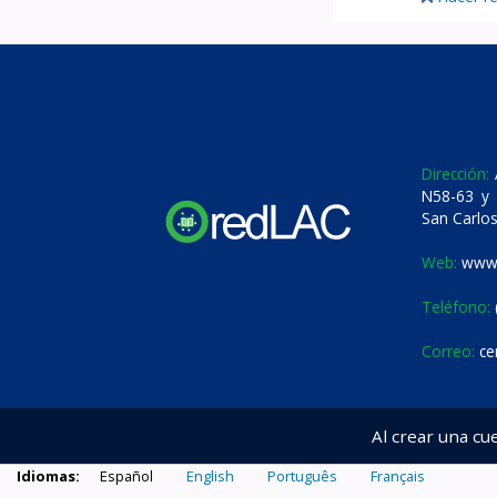
Dirección:
A
N58-63 y 
San Carlos
Web:
www.
Teléfono:
Correo:
ce
Al crear una cu
Idiomas:
Español
English
Português
Français