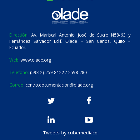
Dirección:
Av. Mariscal Antonio José de Sucre N58-63 y
Fernández Salvador Edif. Olade – San Carlos, Quito –
Ecuador.
Web:
www.olade.org
Teléfono:
(593 2) 259 8122 / 2598 280
Correo:
centro.documentacion@olade.org
Tweets by cubemediaco