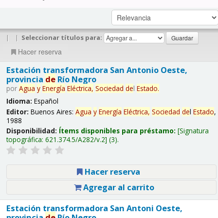
|
|
Seleccionar títulos para:
Hacer reserva
Estación transformadora San Antonio Oeste,
provincia
de
Río Negro
por
Agua
y
Energía
Eléctrica,
Sociedad
de
l
Estado
.
Idioma:
Español
Editor:
Buenos Aires:
Agua
y
Energía
Eléctrica,
Sociedad
de
l
Estado
,
1988
Disponibilidad:
Ítems disponibles para préstamo:
Signatura
topográfica:
621.374.5/A282/v.2
(3).
Hacer reserva
Agregar al carrito
Estación transformadora San Antoni Oeste,
provincia
de
Río Negro