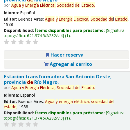
por
Agua
y
Energía
Eléctrica,
Sociedad
de
l
Estado
.
Idioma:
Español
Editor:
Buenos Aires:
Agua
y
Energía
Eléctrica,
Sociedad
de
l
Estado
,
1988
Disponibilidad:
Ítems disponibles para préstamo:
Signatura
topográfica:
621.374.5/A282/v.4
(1).
Hacer reserva
Agregar al carrito
Estacion transformadora San Antonio Oeste,
provincia
de
Río Negro.
por
Agua
y
Energía
Eléctrica,
Sociedad
de
l
Estado
.
Idioma:
Español
Editor:
Buenos Aires:
Agua
y
energía
eléctrica,
sociedad
de
l
estado
, 1988
Disponibilidad:
Ítems disponibles para préstamo:
Signatura
topográfica:
621.374.5/A282/v.3
(1).