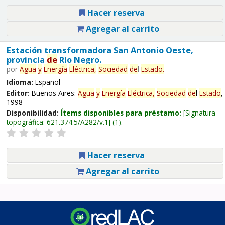
Hacer reserva
Agregar al carrito
Estación transformadora San Antonio Oeste,
provincia
de
Río Negro.
por
Agua
y
Energía
Eléctrica,
Sociedad
de
l
Estado
.
Idioma:
Español
Editor:
Buenos Aires:
Agua
y
Energía
Eléctrica,
Sociedad
de
l
Estado
,
1998
Disponibilidad:
Ítems disponibles para préstamo:
Signatura
topográfica:
621.374.5/A282/v.1
(1).
Hacer reserva
Agregar al carrito